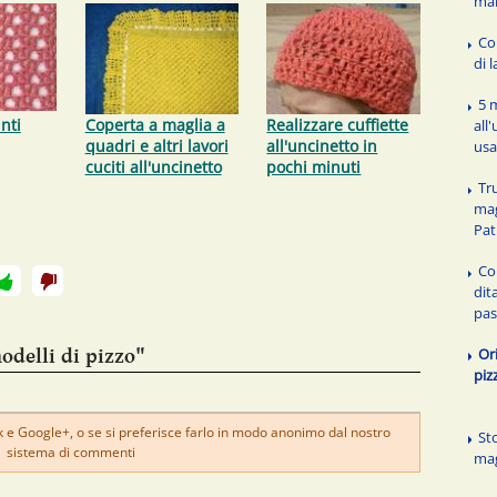
ma
Co
di 
5 
nti
Coperta a maglia a
Realizzare cuffiette
all
quadri e altri lavori
all'uncinetto in
usa
cuciti all'uncinetto
pochi minuti
Tr
mag
Pat
Co
dit
pa
Or
odelli di pizzo"
piz
e Google+, o se si preferisce farlo in modo anonimo dal nostro
Sto
sistema di commenti
mag