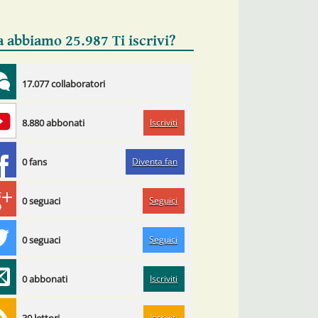
a abbiamo 25.987 Ti iscrivi?
17.077 collaboratori
Iscriviti
8.880 abbonati
Diventa fan
0 fans
Seguici
0 seguaci
Seguici
0 seguaci
Iscriviti
0 abbonati
Iscriviti