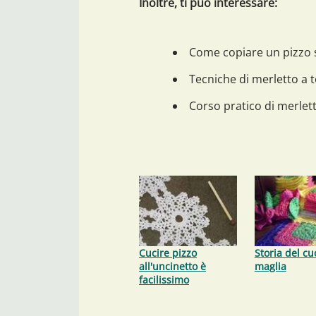
Inoltre, ti può interessare:
Come copiare un pizzo 
Tecniche di merletto a
Corso pratico di merlet
Cucire pizzo
Storia del cu
all'uncinetto è
maglia
facilissimo