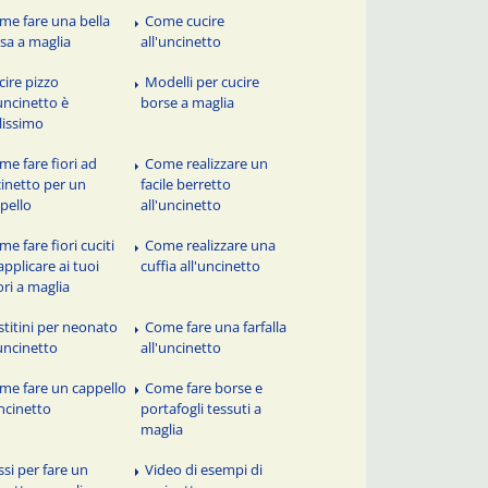
me fare una bella
Come cucire
sa a maglia
all'uncinetto
cire pizzo
Modelli per cucire
'uncinetto è
borse a maglia
ilissimo
me fare fiori ad
Come realizzare un
inetto per un
facile berretto
pello
all'uncinetto
e fare fiori cuciti
Come realizzare una
applicare ai tuoi
cuffia all'uncinetto
ori a maglia
stitini per neonato
Come fare una farfalla
'uncinetto
all'uncinetto
me fare un cappello
Come fare borse e
ncinetto
portafogli tessuti a
maglia
ssi per fare un
Video di esempi di