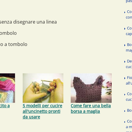
pas
Co
con
senza disegnare una linea
Co
 tombolo
cap
to a tombolo
Bo
mag
De
cuc
Fio
all
Co
cuc
cito a
5 modelli per cucire
Come fare una bella
Bo
all'uncinetto pronti
borsa a maglia
da usare
Co
a m