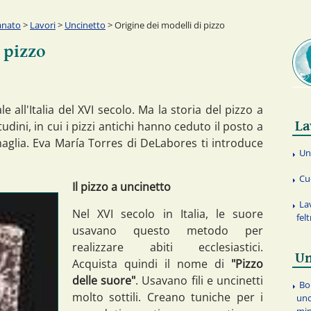
anato
>
Lavori
>
Uncinetto
> Origine dei modelli di pizzo
 pizzo
le all'Italia del XVI secolo. Ma la storia del pizzo a
La
tudini, in cui i pizzi antichi hanno ceduto il posto a
maglia. Eva María Torres di DeLabores ti introduce
Un
Cu
Il pizzo a uncinetto
La
Nel XVI secolo in Italia, le suore
fel
usavano questo metodo per
realizzare abiti ecclesiastici.
Un
Acquista quindi il nome di
"Pizzo
delle suore"
. Usavano fili e uncinetti
Bo
molto sottili. Creano tuniche per i
unc
min