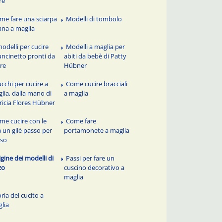
re
me fare una sciarpa
Modelli di tombolo
lana a maglia
modelli per cucire
Modelli a maglia per
'uncinetto pronti da
abiti da bebè di Patty
re
Hübner
ucchi per cucire a
Come cucire bracciali
lia, dalla mano di
a maglia
ricia Flores Hübner
me cucire con le
Come fare
a un gilè passo per
portamonete a maglia
sso
igine dei modelli di
Passi per fare un
zo
cuscino decorativo a
maglia
ria del cucito a
lia