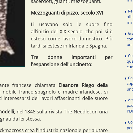
sacerdoti, guanti, mezzoguanti.
Re
Mezzoguanti di pizzo, secolo XVI
all
min
Li usavano solo le suore fino
all'inizio del XIX secolo, che poi si è
Gia
esteso come lavoro domestico. Più
con
unc
tardi si estese in Irlanda e Spagna.
Co
Tre donne importanti per
qua
l'espansione dell'uncinetto:
cuc
Co
cop
rante francese chiamata
Eleanore Riego della
unc
un nobile franco-spagnolo e madre irlandese, si
ad interessarsi dei lavori affascinanti delle suore
Am
pas
modelli
, nel 1846 sulla rivista The Needlecon una
PDF
gnati da lei stessa.
Co
per
ickmacross crea l'industria nazionale per aiutare