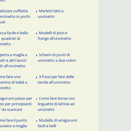
alizzare cuffiette
Merletti fatti a
'uncinetto in pochi
uncinetto
uti
cca facile e bella
Modelli di pizzi e
 quadrati di
frange all'uncinetto
inetto
perta a maglia a
Schemi di punti di
dri e altri lavori
uncinetto a due colori
iti all'uncinetto
me fare una
3 Passi per fare delle
ertina di bebè a
tende all'uncinetto
inetto
igurumi passo per
Come fare borse con
so per principianti:
linguette di lattine ad
 da scaricare
uncinetto
me fare il punto
Modello di amigurumi
uviano a maglia
facili e belli