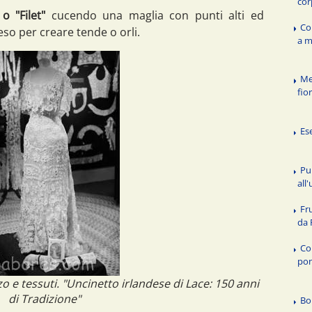
cor
 o "Filet"
cucendo una maglia con punti alti ed
Co
eso per creare tende o orli.
a m
Me
fio
Es
Pu
all
Fr
da 
Co
pon
zo e tessuti. "Uncinetto irlandese di Lace: 150 anni
di Tradizione"
Bo