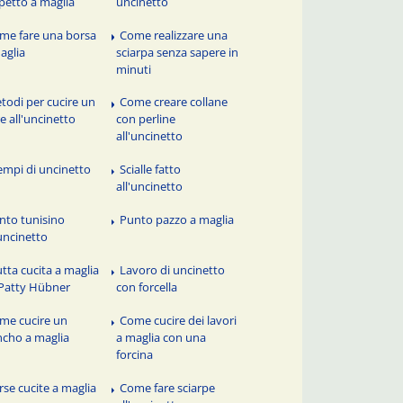
petto a maglia
uncinetto
me fare una borsa
Come realizzare una
aglia
sciarpa senza sapere in
minuti
todi per cucire un
Come creare collane
re all'uncinetto
con perline
all'uncinetto
empi di uncinetto
Scialle fatto
all'uncinetto
nto tunisino
Punto pazzo a maglia
'uncinetto
utta cucita a maglia
Lavoro di uncinetto
Patty Hübner
con forcella
me cucire un
Come cucire dei lavori
cho a maglia
a maglia con una
forcina
rse cucite a maglia
Come fare sciarpe