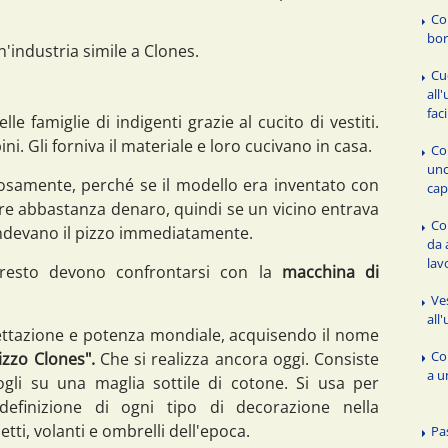
Co
bor
'industria simile a Clones.
Cu
all
fac
e famiglie di indigenti grazie al cucito di vestiti.
. Gli forniva il materiale e loro cucivano in casa.
Co
unc
losamente, perché se il modello era inventato con
cap
ire abbastanza denaro, quindi se un vicino entrava
Com
ndevano il pizzo immediatamente.
da 
lav
presto devono confrontarsi con la
macchina di
Ve
all
cettazione e potenza mondiale, acquisendo il nome
Co
izzo Clones".
Che si realizza ancora oggi. Consiste
a u
fogli su una maglia sottile di cotone. Si usa per
a definizione di ogni tipo di decorazione nella
tti, volanti e ombrelli dell'epoca.
Pa