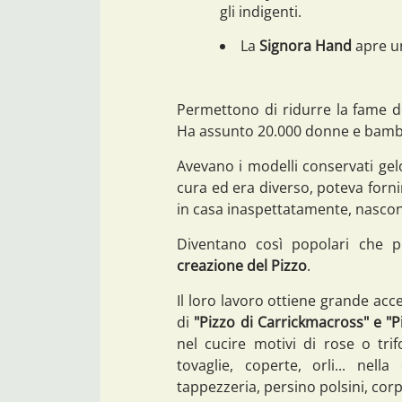
gli indigenti.
La
Signora Hand
apre un
Permettono di ridurre la fame dell
Ha assunto 20.000 donne e bambini
Avevano i modelli conservati ge
cura ed era diverso, poteva forn
in casa inaspettatamente, nasco
Diventano così popolari che 
creazione del Pizzo
.
Il loro lavoro ottiene grande ac
di
"Pizzo di Carrickmacross" e "P
nel cucire motivi di rose o tri
tovaglie, coperte, orli... nell
tappezzeria, persino polsini, corpe