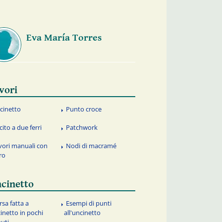
Eva María Torres
vori
cinetto
Punto croce
cito a due ferri
Patchwork
vori manuali con
Nodi di macramé
tro
cinetto
rsa fatta a
Esempi di punti
inetto in pochi
all'uncinetto
uti