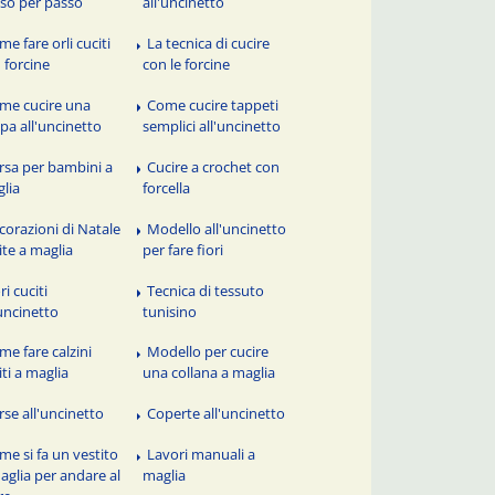
so per passo
all'uncinetto
me fare orli cuciti
La tecnica di cucire
 forcine
con le forcine
me cucire una
Come cucire tappeti
pa all'uncinetto
semplici all'uncinetto
rsa per bambini a
Cucire a crochet con
lia
forcella
corazioni di Natale
Modello all'uncinetto
ite a maglia
per fare fiori
ri cuciti
Tecnica di tessuto
'uncinetto
tunisino
me fare calzini
Modello per cucire
iti a maglia
una collana a maglia
rse all'uncinetto
Coperte all'uncinetto
me si fa un vestito
Lavori manuali a
aglia per andare al
maglia