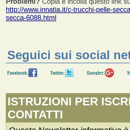
Problemi?
Copia e incolla questo link su
http://www.innatia.it/c-trucchi-pelle-secc
secca-6088.html
Seguici sui social n
Facebook
Twitter
Google+
Y
ISTRUZIONI PER ISCR
CONTATTI