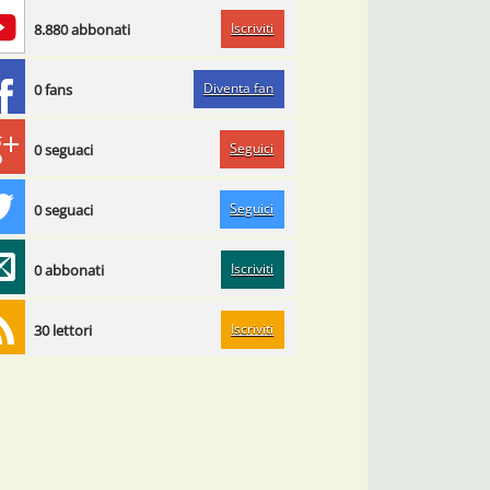
Iscriviti
8.880 abbonati
Diventa fan
0 fans
Seguici
0 seguaci
Seguici
0 seguaci
Iscriviti
0 abbonati
Iscriviti
30 lettori