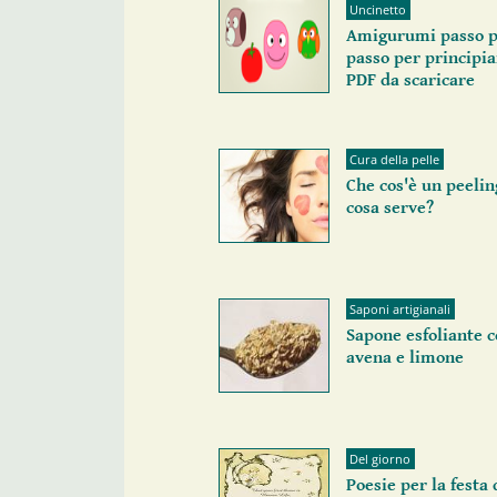
Uncinetto
Amigurumi passo p
passo per principia
PDF da scaricare
Cura della pelle
Che cos'è un peelin
cosa serve?
Saponi artigianali
Sapone esfoliante 
avena e limone
Del giorno
Poesie per la festa 