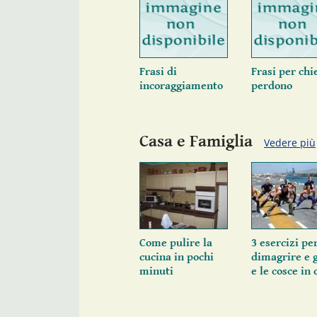
Frasi di
Frasi per chi
incoraggiamento
perdono
Casa e Famiglia
Vedere più
Come pulire la
3 esercizi pe
cucina in pochi
dimagrire e
minuti
e le cosce in 