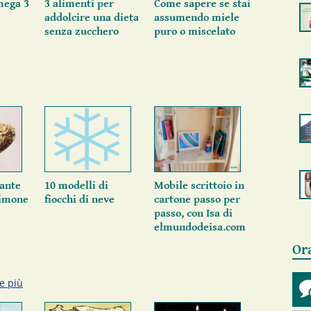
mega 3
3 alimenti per
Come sapere se stai
addolcire una dieta
assumendo miele
senza zucchero
puro o miscelato
iante
10 modelli di
Mobile scrittoio in
limone
fiocchi di neve
cartone passo per
passo, con Isa di
elmundodeisa.com
Or
e più