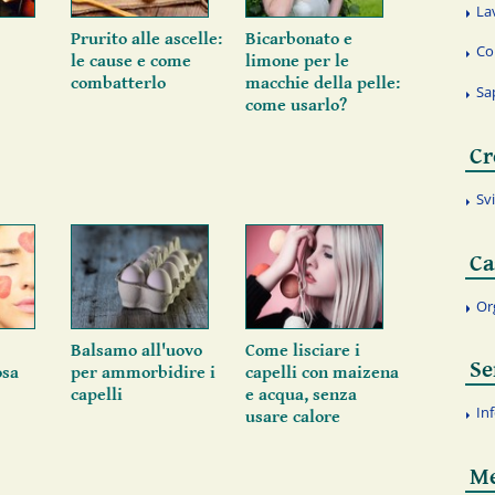
La
Prurito alle ascelle:
Bicarbonato e
Co
le cause e come
limone per le
combatterlo
macchie della pelle:
Sa
come usarlo?
Cr
Sv
Ca
Or
Balsamo all'uovo
Come lisciare i
Se
osa
per ammorbidire i
capelli con maizena
capelli
e acqua, senza
In
usare calore
Me