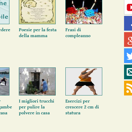
edere
Poesie per la festa
Frasi di
della mamma
compleanno
r
I migliori trucchi
Esercizi per
 gambe
per pulire la
crescere 2 cm di
casa
polvere in casa
statura