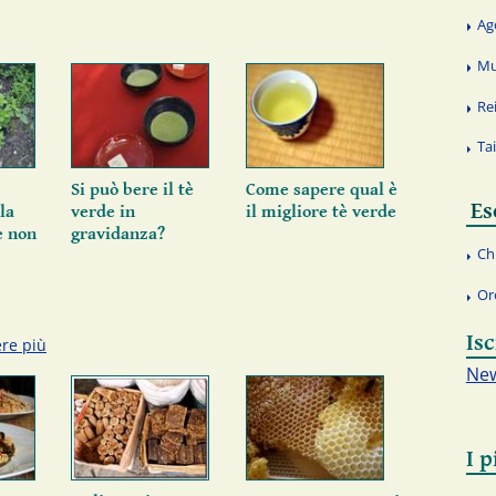
Ag
Mu
Re
Ta
Si può bere il tè
Come sapere qual è
Es
la
verde in
il migliore tè verde
e non
gravidanza?
Ch
Or
Isc
re più
New
I p