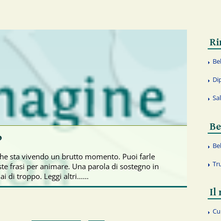
Ri
Be
Di
Sa
Be
o
Be
che sta vivendo un brutto momento. Puoi farle
Tr
ste frasi per animare. Una parola di sostegno in
i di troppo. Leggi altri...…
Il
Cu