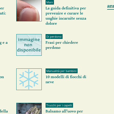
Mani
an
er
La guida definitiva per
nti:
prevenire e curare le
unghie incarnite senza
dolore
Di perdono
g e a
Frasi per chiedere
perdono
Manualità per bambini
con
10 modelli di fiocchi di
neve
Trucchi per i capelli
della
Balsamo all'uovo per