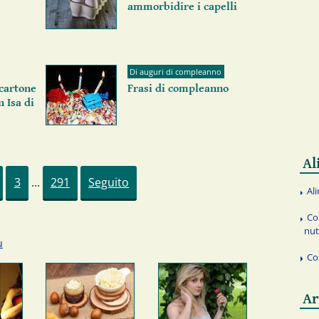
ammorbidire i capelli
Di auguri di compleanno
 cartone
Frasi di compleanno
n Isa di
Al
3
...
291
Seguito
Al
Co
nut
ù
Co
Ar