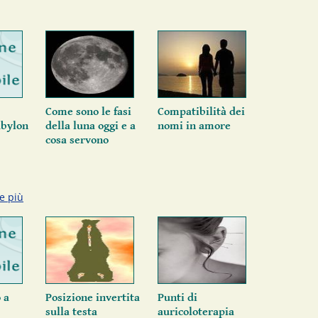
Come sono le fasi
Compatibilità dei
abylon
della luna oggi e a
nomi in amore
cosa servono
e più
 a
Posizione invertita
Punti di
sulla testa
auricoloterapia