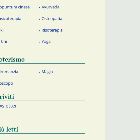
opuntura cinese
Ayurveda
sicoterapia
Osteopatia
iki
Risoterapia
i Chi
Yoga
oterismo
iromanzia
Magia
oscopo
riviti
sletter
iù letti