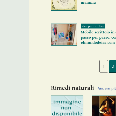
mamma
Idee per riciclare
Mobile scrittoio in
passo per passo, co
elmundodeisa.com
1
2
Rimedi naturali
Vedere pi