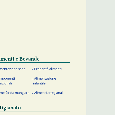
imenti e Bevande
imentazione sana
Proprietà alimenti
mponenti
Alimentazione
rizionali
infantile
me far da mangiare
Alimenti artegianali
tigianato