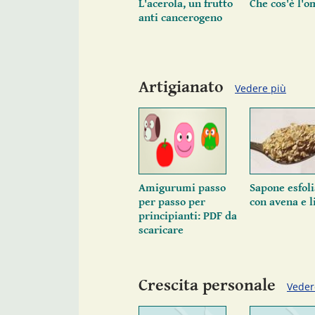
L'acerola, un frutto
Che cos'è l'o
anti cancerogeno
Artigianato
Vedere più
Amigurumi passo
Sapone esfol
per passo per
con avena e 
principianti: PDF da
scaricare
Crescita personale
Veder