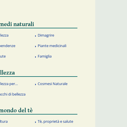
medi naturali
llezza
Dimagrire
pendenze
Piante medicinali
lute
Famiglia
llezza
llezza per…
Cosmesi Naturale
ucchi di bellezza
 mondo del tè
ltura
Tè, proprietà e salute