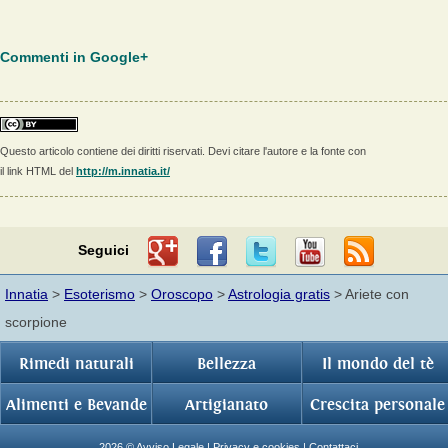
Commenti in Google+
Questo articolo contiene dei diritti riservati. Devi citare l'autore e la fonte con
il link HTML del
http://m.innatia.it/
Seguici
Innatia
>
Esoterismo
>
Oroscopo
>
Astrologia gratis
> Ariete con
scorpione
Rimedi naturali
Bellezza
Il mondo del tè
Alimenti e Bevande
Artigianato
Crescita personale
2026 ©
Avviso Legale
|
Privacy e cookies
|
Contattaci