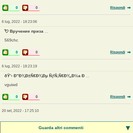
0
0
Rispondi
6 lug, 2022 - 18:23:06
💘 Вручение приза
...
569chc
0
0
Rispondi
6 lug, 2022 - 18:23:19
ðŸ’› Ð”Ð¾Ð±Ñ€Ð¾Ðµ ÑƒÑ‚Ñ€Ð¾,Ð½a Ð
...
vguiwd
0
0
Rispondi
20 set, 2022 - 17:25:10
Guarda altri commenti