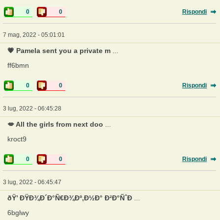
0
0
Rispondi
7 mag, 2022 - 05:01:01
💗 Pamela sent you a private m
...
ff6bmn
0
0
Rispondi
3 lug, 2022 - 06:45:28
💋 All the girls from next doo
...
kroct9
0
0
Rispondi
3 lug, 2022 - 06:45:47
ðŸ’ ÐŸÐ¾Ð´Ð°Ñ€Ð¾Ðº,Ð½Ð° Ð²Ð°ÑˆÐ
...
6bglwy