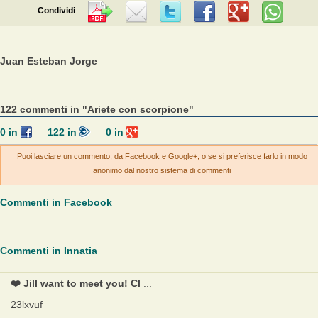
Condividi
Juan Esteban Jorge
122 commenti in "Ariete con scorpione"
0
in
122
in
0
in
Puoi lasciare un commento, da Facebook e Google+, o se si preferisce farlo in modo
anonimo dal nostro sistema di commenti
Commenti in Facebook
Commenti in Innatia
❤️ Jill want to meet you! Cl
...
23lxvuf