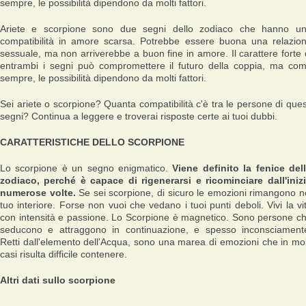
sempre, le possibilità dipendono da molti fattori.
Ariete e scorpione sono due segni dello zodiaco che hanno u
compatibilità in amore scarsa. Potrebbe essere buona una relazio
sessuale, ma non arriverebbe a buon fine in amore. Il carattere forte 
entrambi i segni può compromettere il futuro della coppia, ma co
sempre, le possibilità dipendono da molti fattori.
Sei ariete o scorpione? Quanta compatibilità c'è tra le persone di ques
segni? Continua a leggere e troverai risposte certe ai tuoi dubbi.
CARATTERISTICHE DELLO SCORPIONE
Lo scorpione è un segno enigmatico.
Viene definito la fenice del
zodiaco, perché è capace di rigenerarsi e ricominciare dall'iniz
numerose volte.
Se sei scorpione, di sicuro le emozioni rimangono n
tuo interiore. Forse non vuoi che vedano i tuoi punti deboli. Vivi la vi
con intensità e passione. Lo Scorpione è magnetico. Sono persone c
seducono e attraggono in continuazione, e spesso inconsciament
Retti dall'elemento dell'Acqua, sono una marea di emozioni che in mol
casi risulta difficile contenere.
Altri dati sullo scorpione