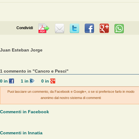
Condividi
Juan Esteban Jorge
1 commento in "Cancro e Pesci"
0
in
1
in
0
in
Puoi lasciare un commento, da Facebook e Google+, o se si preferisce farlo in modo
anonimo dal nostro sistema di commenti
Commenti in Facebook
Commenti in Innatia