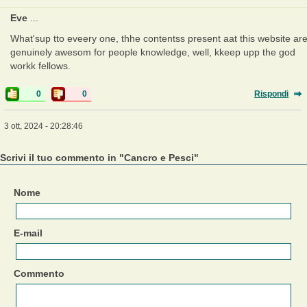
Eve
...
What'sup tto eveery one, thhe contentss present aat this website ar
genuinely awesom for people knowledge, well, kkeep upp the god
workk fellows.
0
0
Rispondi
3 ott, 2024 - 20:28:46
Scrivi il tuo commento in "Cancro e Pesci"
Nome
E-mail
Commento