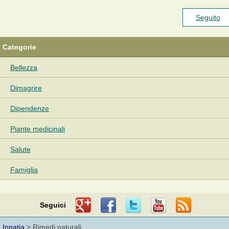
Seguito
Categorie
Bellezza
Dimagrire
Dipendenze
Piante medicinali
Salute
Famiglia
Seguici
Innatia
> Rimedi naturali