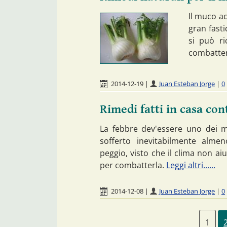
Il muco a
gran fasti
si può ri
combatter
2014-12-19
|
Juan Esteban Jorge
|
0
Rimedi fatti in casa con
La febbre dev'essere uno dei m
sofferto inevitabilmente alme
peggio, visto che il clima non ai
per combatterla.
Leggi altri......
2014-12-08
|
Juan Esteban Jorge
|
0
1