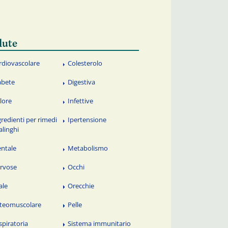
lute
rdiovascolare
Colesterolo
abete
Digestiva
lore
Infettive
gredienti per rimedi
Ipertensione
alinghi
ntale
Metabolismo
rvose
Occhi
ale
Orecchie
teomuscolare
Pelle
spiratoria
Sistema immunitario