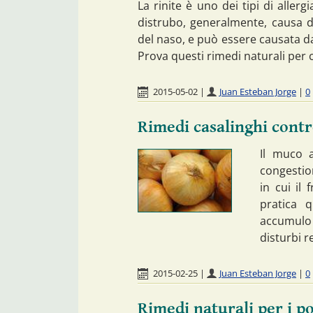
La rinite è uno dei tipi di aller
distrubo, generalmente, causa d
del naso, e può essere causata da v
Prova questi rimedi naturali per c
2015-05-02
|
Juan Esteban Jorge
|
0
Rimedi casalinghi contr
Il muco 
congestio
in cui il
pratica 
accumulo
disturbi r
2015-02-25
|
Juan Esteban Jorge
|
0
Rimedi naturali per i p