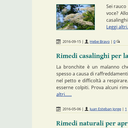
Sei rauco 
voce? All
casalingh
Leggi altri..
2016-09-15
|
Hebe Bravo
|
0
Rimedi casalinghi per l
La bronchite è un malanno che 
spesso a causa di raffreddamenti d
nel petto e difficoltà a respirar
esserne colpiti. Prova alcuni rim
altri......
2016-05-06
|
Juan Esteban Jorge
|
1
Rimedi naturali per apr