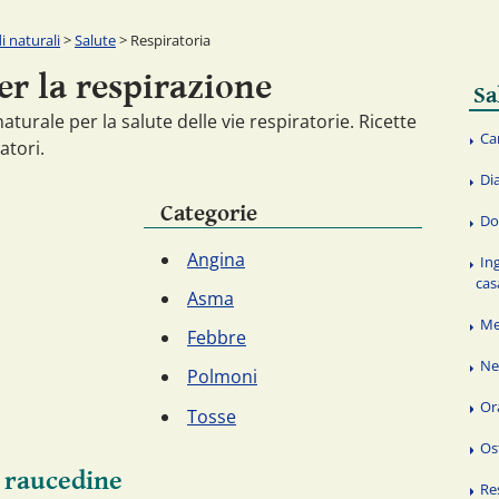
 naturali
>
Salute
> Respiratoria
er la respirazione
Sa
turale per la salute delle vie respiratorie. Ricette
Ca
atori.
Di
Categorie
Do
Angina
In
cas
Asma
Me
Febbre
Ne
Polmoni
Or
Tosse
Os
a raucedine
Re