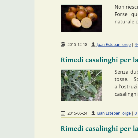
Non riesci
Forse que
naturale 
2015-12-18
|
Juan Esteban Jorge
|
4
Rimedi casalinghi per la
Senza dubb
tosse. S
all'ostruz
casalinghi
2015-06-24
|
Juan Esteban Jorge
|
0
Rimedi casalinghi per la