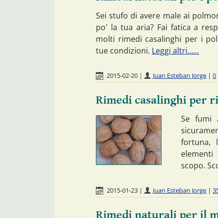
Sei stufo di avere male ai polmo
po' la tua aria? Fai fatica a re
molti rimedi casalinghi per i po
tue condizioni.
Leggi altri......
2015-02-20
|
Juan Esteban Jorge
|
0
Rimedi casalinghi per r
Se fumi 
sicuramen
fortuna,
elementi
scopo. Sco
2015-01-23
|
Juan Esteban Jorge
|
3
Rimedi naturali per il 