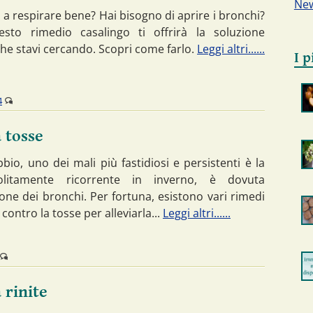
New
 a respirare bene? Hai bisogno di aprire i bronchi?
sto rimedio casalingo ti offrirà la soluzione
che stavi cercando. Scopri come farlo.
Leggi altri......
I p
4
 tosse
io, uno dei mali più fastidiosi e persistenti è la
olitamente ricorrente in inverno, è dovuta
ione dei bronchi. Per fortuna, esistono vari rimedi
 contro la tosse per alleviarla...
Leggi altri......
 rinite