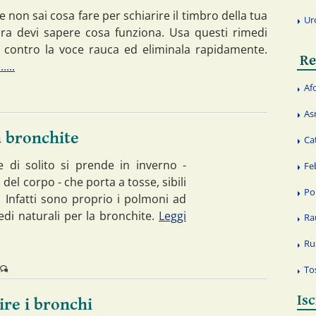
e non sai cosa fare per schiarire il timbro della tua
Ur
ora devi sapere cosa funziona. Usa questi rimedi
i contro la voce rauca ed eliminala rapidamente.
Re
....
Af
As
a bronchite
Ca
di solito si prende in inverno -
Fe
el corpo - che porta a tosse, sibili
Po
e. Infatti sono proprio i polmoni ad
edi naturali per la bronchite.
Leggi
Ra
Ru
To
Isc
ire i bronchi