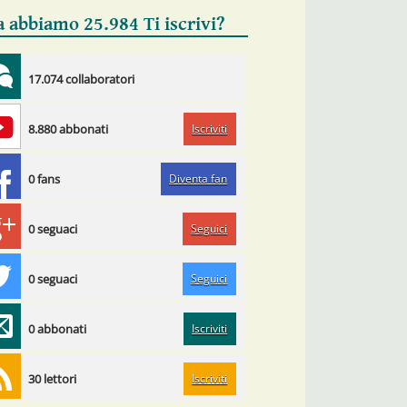
a abbiamo 25.984 Ti iscrivi?
17.074 collaboratori
Iscriviti
8.880 abbonati
Diventa fan
0 fans
Seguici
0 seguaci
Seguici
0 seguaci
Iscriviti
0 abbonati
Iscriviti
30 lettori