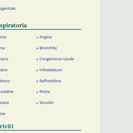
ogenitale
spiratoria
onia
Angina
ma
Bronchite
tarro
Congestione nasale
bbre
Infreddature
lmoni
Raffreddore
ucedine
Rinite
ssare
Sinusite
sse
riviti