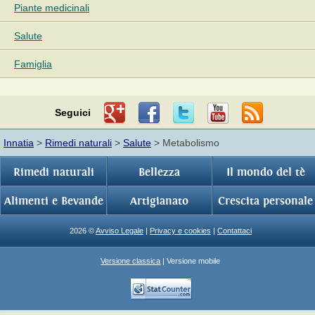
Piante medicinali
Salute
Famiglia
Seguici
Innatia
>
Rimedi naturali
>
Salute
> Metabolismo
Rimedi naturali
Bellezza
Il mondo del tè
Alimenti e Bevande
Artigianato
Crescita personale
2026 ©
Avviso Legale
|
Privacy e cookies
|
Contattaci
Versione classica
| Versione mobile