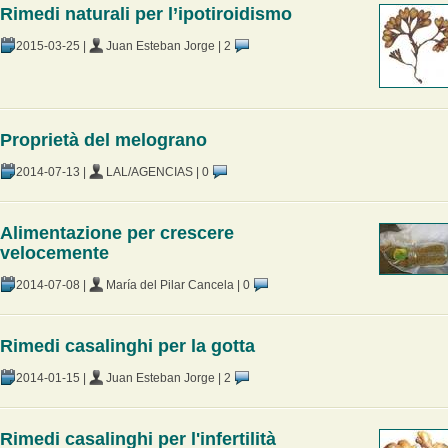
Rimedi naturali per l’ipotiroidismo
2015-03-25
|
Juan Esteban Jorge
|
2
Proprietà del melograno
2014-07-13
|
LAL/AGENCIAS
|
0
Alimentazione per crescere
velocemente
2014-07-08
|
María del Pilar Cancela
|
0
Rimedi casalinghi per la gotta
2014-01-15
|
Juan Esteban Jorge
|
2
Rimedi casalinghi per l'infertilità