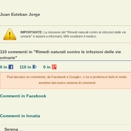
Juan Esteban Jorge
IMPORTANTE:
La missione del "Rimedi naturali contro le infezioni delle vie
urinarie" è aiutarti a informarti, MAI sostituire il medico.
110 commenti in "Rimedi naturali contro le infezioni delle vie
urinarie"
0
in
110
in
0
in
Puoi lasciare un commento, da Facebook e Google+, o se si preferisce farlo in modo
anonimo dal nostro sistema di commenti
Commenti in Facebook
Commenti in Innatia
Serena
...