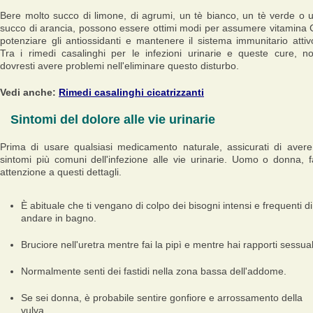
Bere molto succo di limone, di agrumi, un tè bianco, un tè verde o 
succo di arancia, possono essere ottimi modi per assumere vitamina 
potenziare gli antiossidanti e mantenere il sistema immunitario attiv
Tra i rimedi casalinghi per le infezioni urinarie e queste cure, n
dovresti avere problemi nell'eliminare questo disturbo.
Vedi anche:
Rimedi casalinghi cicatrizzanti
Sintomi del dolore alle vie urinarie
Prima di usare qualsiasi medicamento naturale, assicurati di avere
sintomi più comuni dell'infezione alle vie urinarie. Uomo o donna, f
attenzione a questi dettagli.
È abituale che ti vengano di colpo dei bisogni intensi e frequenti di
andare in bagno.
Bruciore nell'uretra mentre fai la pipì e mentre hai rapporti sessual
Normalmente senti dei fastidi nella zona bassa dell'addome.
Se sei donna, è probabile sentire gonfiore e arrossamento della
vulva.