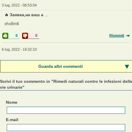
3 lug, 2022 - 06:53:04
🔥 Заявка,на ваш а
...
xhx8m6
0
0
Rispondi
6 lug, 2022 - 18:32:10
Guarda altri commenti
Scrivi il tuo commento in "Rimedi naturali contro le infezioni dell
vie urinarie"
Nome
E-mail