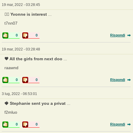
19 mar, 2022 - 03:28:45
❤️‍🔥 Yvonne is interest
...
t7nn07
0
0
Rispondi
19 mar, 2022 - 03:28:48
🖤 All the girls from next doo
...
raawnd
0
0
Rispondi
3 lug, 2022 - 06:53:01
🍓 Stephanie sent you a privat
...
f2mluo
0
0
Rispondi