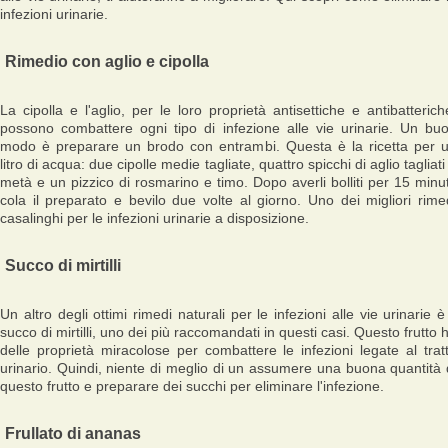
infezioni urinarie.
Rimedio con aglio e cipolla
La
cipolla
e l'
aglio
, per le loro proprietà antisettiche e antibatterich
possono combattere ogni tipo di infezione alle vie urinarie. Un bu
modo è preparare un brodo con entrambi. Questa è la ricetta per 
litro di acqua: due cipolle medie tagliate, quattro spicchi di aglio tagliati
metà e un pizzico di
rosmarino
e
timo
. Dopo averli bolliti per 15 minut
cola il preparato e bevilo due volte al giorno. Uno dei migliori rime
casalinghi per le infezioni urinarie a disposizione.
Succo di mirtilli
Un altro degli ottimi
rimedi naturali per le infezioni alle vie urinarie
è 
succo di
mirtilli
, uno dei più raccomandati in questi casi. Questo frutto 
delle proprietà miracolose per combattere le infezioni legate al trat
urinario. Quindi, niente di meglio di un assumere una buona quantità 
questo frutto e preparare dei succhi per eliminare l'infezione.
Frullato di ananas