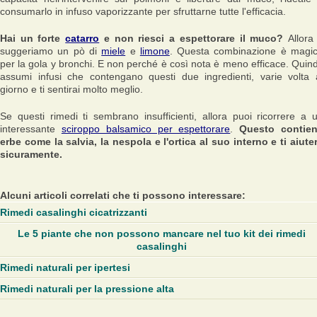
consumarlo in infuso vaporizzante per sfruttarne tutte l'efficacia.
Hai un forte
catarro
e non riesci a espettorare il muco?
Allora 
suggeriamo un pò di
miele
e
limone
. Questa combinazione è magi
per la gola y bronchi. E non perché è così nota è meno efficace. Quind
assumi infusi che contengano questi due ingredienti, varie volta 
giorno e ti sentirai molto meglio.
Se questi rimedi ti sembrano insufficienti, allora puoi ricorrere a 
interessante
sciroppo balsamico per espettorare
.
Questo contie
erbe come la salvia, la nespola e l'ortica al suo interno e ti aiute
sicuramente.
Alcuni articoli correlati che ti possono interessare:
Rimedi casalinghi cicatrizzanti
Le 5 piante che non possono mancare nel tuo kit dei rimedi
casalinghi
Rimedi naturali per ipertesi
Rimedi naturali per la pressione alta