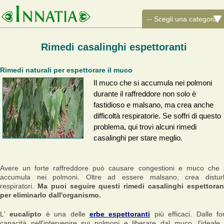
Rimedi casalinghi espettoranti
Rimedi naturali per espettorare il muco
Il muco che si accumula nei polmoni
durante il raffreddore non solo è
fastidioso e malsano, ma crea anche
difficoltà respiratorie. Se soffri di questo
problema, qui trovi alcuni rimedi
casalinghi per stare meglio.
Avere un forte raffreddore può causare congestioni e muco che 
accumula nei polmoni. Oltre ad essere malsano, crea distur
respiratori.
Ma puoi seguire questi rimedi casalinghi espettoran
per eliminarlo dall'organismo.
L'
eucalipto
è una delle
erbe espettoranti
più efficaci. Dalle for
capacità nell'intervenire sui polmoni e liberare dal muco, l'ideale