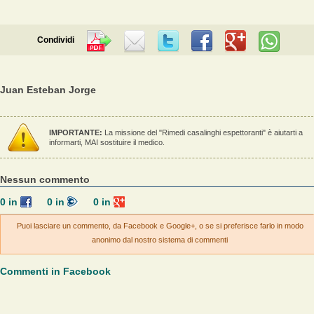
Condividi
Juan Esteban Jorge
IMPORTANTE:
La missione del "Rimedi casalinghi espettoranti" è aiutarti a
informarti, MAI sostituire il medico.
Nessun commento
0
in
0
in
0
in
Puoi lasciare un commento, da Facebook e Google+, o se si preferisce farlo in modo
anonimo dal nostro sistema di commenti
Commenti in Facebook