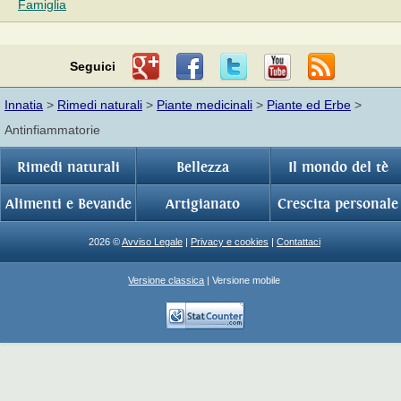
Famiglia
Seguici
Innatia
>
Rimedi naturali
>
Piante medicinali
>
Piante ed Erbe
>
Antinfiammatorie
Rimedi naturali
Bellezza
Il mondo del tè
Alimenti e Bevande
Artigianato
Crescita personale
2026 ©
Avviso Legale
|
Privacy e cookies
|
Contattaci
Versione classica
| Versione mobile