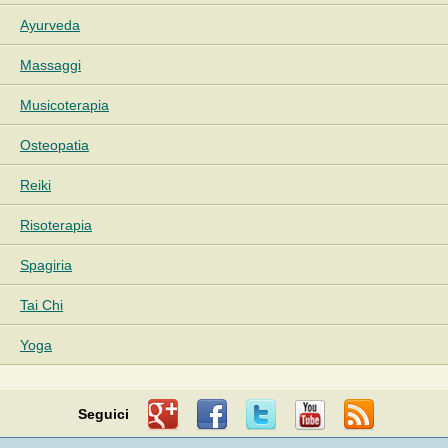
Ayurveda
Massaggi
Musicoterapia
Osteopatia
Reiki
Risoterapia
Spagiria
Tai Chi
Yoga
Seguici