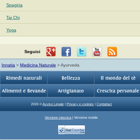
Spagiria
Tai Chi
Yoga
Seguici
Innatia
>
Medicina Naturale
> Ayurveda
Rimedi naturali
Bellezza
Il mondo del tè
Alimenti e Bevande
Artigianato
Crescita personale
2026 ©
Avviso Legale
|
Privacy e cookies
|
Contattaci
Versione classica
| Versione mobile