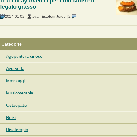
Trucchi ayurvedici per combattere il
fegato grasso
2014-01-02
|
Juan Esteban Jorge
|
2
Categorie
Agopuntura cinese
Ayurveda
Massaggi
Musicoterapia
Osteopatia
Reiki
Risoterapia