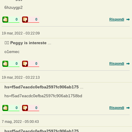
6hzuygp2
0
0
Rispondi
19 mar, 2022 - 03:22:09
❤️‍🔥 Peggy is intereste
...
o1emec
0
0
Rispondi
19 mar, 2022 - 03:22:13
hs=f5ad7eacdc0efba2597fc906ab175
...
hs=f5ad7eacdc0efba2597fc906ab1758bd
0
0
Rispondi
7 mag, 2022 - 05:00:43
hs=f5ad7eacdc0efba2597fc906ab175
...