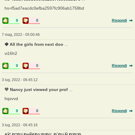
hs=f5ad7eacdc0efba2597fc906ab1758bd
0
0
Rispondi
7 mag, 2022 - 05:00:46
🍓 All the girls from next doo
...
vi16h2
0
0
Rispondi
3 lug, 2022 - 06:45:12
💛 Nancy just viewed your prof
...
hqsvvd
0
0
Rispondi
3 lug, 2022 - 06:45:16
ðŸ’ Ð”Ð¾Ð±Ñ€Ð¾Ð³Ð¾ Ð´Ð½Ñ,Ð’Ð°Ð
...