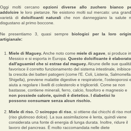
Oggi molti cercano
opzioni diverse allo zuchero bianco p
addolcire
le loro pietanze. Ne esistono molti sul mercato: una gran
varietà di
dolcificanti naturali
che non danneggiano la salute 
disgustano al primo boccone.
Ne presentiamo 3, quasi sempre
biologici per la loro origi
artigianale:
Miele di Maguey.
Anche noto come
miele di agave
, si produce i
Messico e si esporta in Europa.
Questo dolcificante è elaborat
dall'aguamiel che si estrae dal maguey.
Alcune delle sue qualità
favorisce il corretto funzionamento del sistema intestinale, inibisce
la crescita dei batteri patogeni (come l'E. Coli, Listeria, Salmonella
Shigella), previene malattie digestive e respiratorie, l'osteoporosi 
aiuta a regolare i livelli di colesterolo e trigliceridi. Come se non
bastasse, contiene minerali, ferro, calcio, fosoforo e magnesio e
non possiede calorie, quindi è dietetico. I diabetici lo
possono consumare senza alcun rischio.
Miele di riso.
O
sciroppo di riso
, si ottiene dai chicchi di riso mot
(riso glutinoso dolce). La sua assimilazione è lenta, quindi viene
considerata una fonte di energia di lunga durata. Inoltre, ridure il
lavoro del pancreas. È molto raccomandata nelle diete