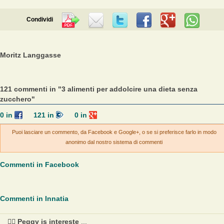
Condividi
Moritz Langgasse
121 commenti in "3 alimenti per addolcire una dieta senza
zucchero"
0
in
121
in
0
in
Puoi lasciare un commento, da Facebook e Google+, o se si preferisce farlo in modo
anonimo dal nostro sistema di commenti
Commenti in Facebook
Commenti in Innatia
❤️‍🔥 Peggy is intereste
...