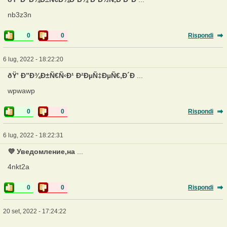
nb3z3n
0
0
Rispondi
6 lug, 2022 - 18:22:20
ðŸ’ Ð”Ð¾Ð±Ñ€Ñ‹Ð¹ Ð²ÐµÑ‡ÐµÑ€,Ð´Ð
...
wpwawp
0
0
Rispondi
6 lug, 2022 - 18:22:31
💜 Уведомление,нa
...
4nkt2a
0
0
Rispondi
20 set, 2022 - 17:24:22