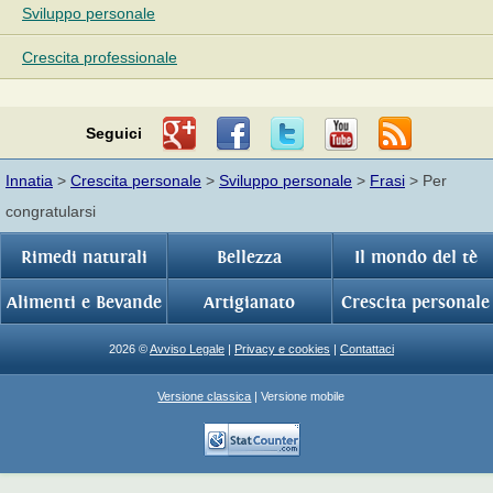
Sviluppo personale
Crescita professionale
Seguici
Innatia
>
Crescita personale
>
Sviluppo personale
>
Frasi
> Per
congratularsi
Rimedi naturali
Bellezza
Il mondo del tè
Alimenti e Bevande
Artigianato
Crescita personale
2026 ©
Avviso Legale
|
Privacy e cookies
|
Contattaci
Versione classica
| Versione mobile