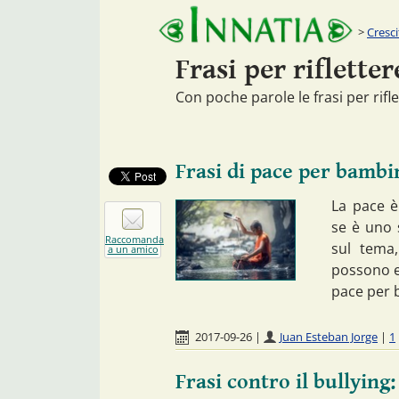
Cresc
Frasi per rifletter
Con poche parole le frasi per rif
Frasi di pace per bambi
La pace è
se è uno s
Raccomanda
sul tema,
a un amico
possono es
pace per 
2017-09-26
|
Juan Esteban Jorge
|
1
Frasi contro il bullying: