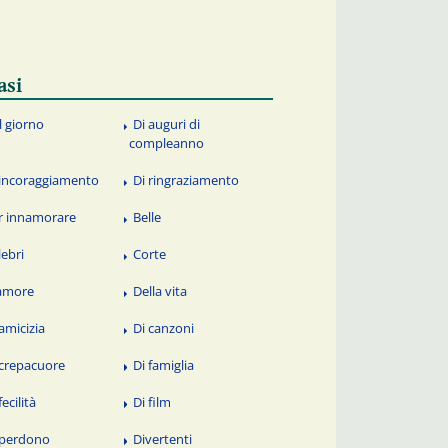
asi
l giorno
Di auguri di
compleanno
 incoraggiamento
Di ringraziamento
r innamorare
Belle
lebri
Corte
amore
Della vita
 amicizia
Di canzoni
 crepacuore
Di famiglia
fecilità
Di film
 perdono
Divertenti