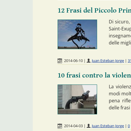
12 Frasi del Piccolo Pri
Di sicuro,
Saint-Exu
insegname
delle migl
2014-06-10
|
Juan Esteban Jorge
|
3
10 frasi contro la viole
La violen
modi molto
pena rifl
delle frasi
2014-04-03
|
Juan Esteban Jorge
|
0