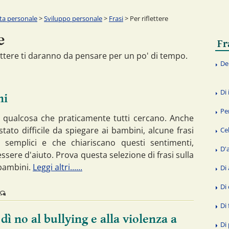
ita personale
>
Sviluppo personale
>
Frasi
> Per riflettere
e
Fr
lettere ti daranno da pensare per un po' di tempo.
De
Di
ni
Pe
 qualcosa che praticamente tutti cercano. Anche
tato difficile da spiegare ai bambini, alcune frasi
Ce
 semplici e che chiariscano questi sentimenti,
D'
sere d'aiuto. Prova questa selezione di frasi sulla
bambini.
Leggi altri......
Di
Di
Di 
 dì no al bullying e alla violenza a
Di