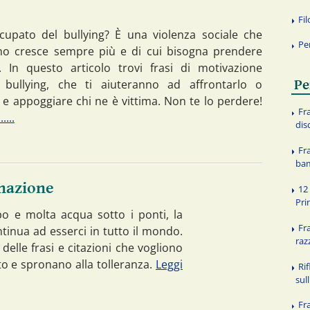
Fi
cupato del bullying? È una violenza sociale che
Pe
no cresce sempre più e di cui bisogna prendere
. In questo articolo trovi frasi di motivazione
 bullying, che ti aiuteranno ad affrontarlo o
Pe
 e appoggiare chi ne è vittima. Non te lo perdere!
Fr
....
dis
Fr
ba
inazione
12 
Pri
 e molta acqua sotto i ponti, la
Fra
ntinua ad esserci in tutto il mondo.
raz
elle frasi e citazioni che vogliono
to e spronano alla tolleranza.
Leggi
Rif
sul
Fra