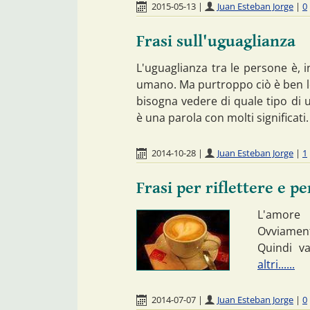
2015-05-13
|
Juan Esteban Jorge
|
0
Frasi sull'uguaglianza
L'uguaglianza tra le persone è, i
umano. Ma purtroppo ciò è ben lon
bisogna vedere di quale tipo di 
è una parola con molti significati
2014-10-28
|
Juan Esteban Jorge
|
1
Frasi per riflettere e p
L'amore 
Ovviament
Quindi va
altri......
2014-07-07
|
Juan Esteban Jorge
|
0