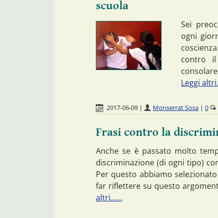
scuola
Sei preoc
ogni gior
coscienza
contro il
consolare
Leggi altri..
2017-06-09
|
Monserrat Sosa
|
0
Frasi contro la discrim
Anche se è passato molto tempo
discriminazione (di ogni tipo) co
Per questo abbiamo selezionato d
far riflettere su questo argomen
altri......