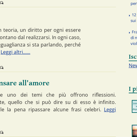
pen
12 
sui
n teoria, un diritto per ogni essere
Fra
tano dal realizzarsi. In ogni caso,
dì 
vio
uguaglianza si sta parlando, perché
.
Leggi altri......
Isc
New
ensare all'amore
I p
e uno dei temi che più offrono riflessioni.
e, quello che si può dire su di esso è infinito.
le la pena ripassare alcune frasi celebri.
Leggi