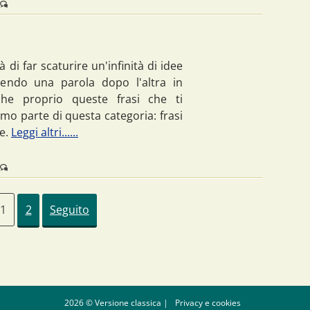
 di far scaturire un'infinità di idee
nendo una parola dopo l'altra in
he proprio queste frasi che ti
mo parte di questa categoria: frasi
re.
Leggi altri......
1
2
Seguito
2026 © Versione classica |
Privacy e cookies