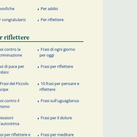
losofiche
Per addio
r congratularsi
Per riflettere
r riflettere
asi contro la
Frasi di ogni giorno
criminazione
per oggi
asi di pace per
Frasi per riflettere
mbini
Frasi del Piccolo
10 frasi per pensare e
ncipe
riflettere
si contro il
Frasi sull'uguaglianza
zismo
lessioni
Frasi per il dolore
l'autostima
si per riflettere e
Frasi per meditare