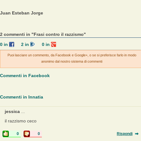
Juan Esteban Jorge
2 commenti in "Frasi contro il razzismo"
0
in
2
in
0
in
Puoi lasciare un commento, da Facebook e Google+, o se si preferisce farlo in modo
anonimo dal nostro sistema di commenti
Commenti in Facebook
Commenti in Innatia
jessica
...
il razzismo ceco
0
0
Rispondi