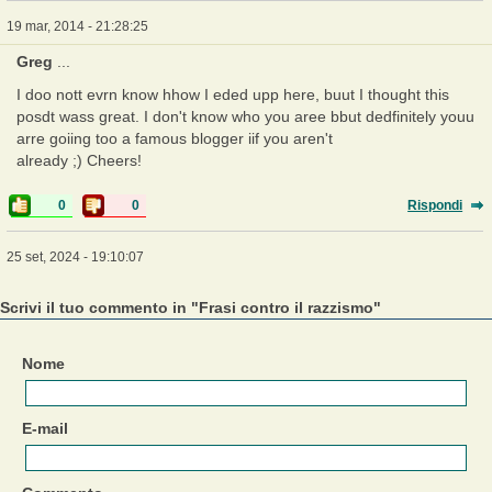
19 mar, 2014 - 21:28:25
Greg
...
I doo nott evrn know hhow I eded upp here, buut I thought this
posdt wass great. I don't know who you aree bbut dedfinitely youu
arre goiing too a famous blogger iif you aren't
already ;) Cheers!
0
0
Rispondi
25 set, 2024 - 19:10:07
Scrivi il tuo commento in "Frasi contro il razzismo"
Nome
E-mail