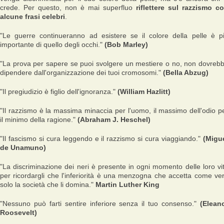
crede. Per questo, non è mai superfluo
riflettere sul razzismo c
alcune frasi celebri
.
"Le guerre continueranno ad esistere se il colore della pelle è p
importante di quello degli occhi."
(Bob Marley)
"La prova per sapere se puoi svolgere un mestiere o no, non dovreb
dipendere dall'organizzazione dei tuoi cromosomi."
(Bella Abzug)
"Il pregiudizio è figlio dell'ignoranza."
(William Hazlitt)
"Il razzismo è la massima minaccia per l'uomo, il massimo dell'odio p
il minimo della ragione."
(Abraham J. Heschel)
"Il fascismo si cura leggendo e il razzismo si cura viaggiando."
(Migu
de Unamuno)
"La discriminazione dei neri è presente in ogni momento delle loro vi
per ricordargli che l'inferiorità è una menzogna che accetta come ve
solo la società che li domina."
Martin Luther King
"Nessuno può farti sentire inferiore senza il tuo consenso."
(Elean
Roosevelt)