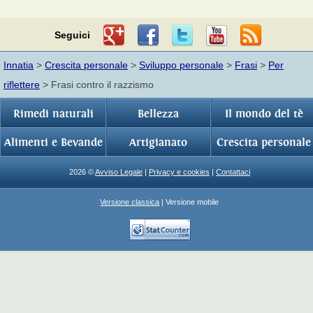
Seguici
Innatia
>
Crescita personale
>
Sviluppo personale
>
Frasi
>
Per
riflettere
> Frasi contro il razzismo
Rimedi naturali
Bellezza
Il mondo del tè
Alimenti e Bevande
Artigianato
Crescita personale
2026 ©
Avviso Legale
|
Privacy e cookies
|
Contattaci
Versione classica
| Versione mobile