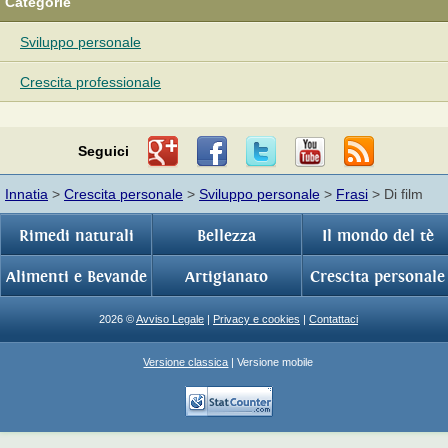
Categorie
Sviluppo personale
Crescita professionale
Seguici
Innatia
>
Crescita personale
>
Sviluppo personale
>
Frasi
> Di film
Rimedi naturali
Bellezza
Il mondo del tè
Alimenti e Bevande
Artigianato
Crescita personale
2026 ©
Avviso Legale
|
Privacy e cookies
|
Contattaci
Versione classica
| Versione mobile