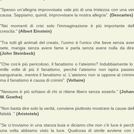
"Spesso un'allegria improvvisata vale più di una tristezza con una ve
causa. Sappiamo, quindi, improvvisare la nostra allegria".
(Descartes)
"Nei momenti di crisi solo l'immaginazione è più importante del
crescita."
(Albert Einstein)
"Tra tutti gli animali del creato, l'uomo è l'unico che beve senza ave
sete, mangia senza avere fame e parla senza avere nulla da dire
(John Steinbeck)
"Che cos'è più pericoloso, il fanatismo o l'ateismo? Indubbiamente lo
mille volte di più il fanatismo, perché l'ateismo non ispira passio
sanguinarie, mentre il fanatismo sì. L'ateismo non si oppone al crimin
ma il fanatismo è causa di crimini".
(Voltaire)
"Nessuno è più schiavo di chi si ritiene libero senza esserlo."
(Joha
W. Goethe)
"Non basta dire solo la verità, conviene piuttosto mostrare la cause del
falsità ."
(Aristotele)
"Se ci troviamo in una stanza buia e diciamo che non c'è luce è perc
una volta abbiamo visto la luce. Qualcosa di simile avviene con 