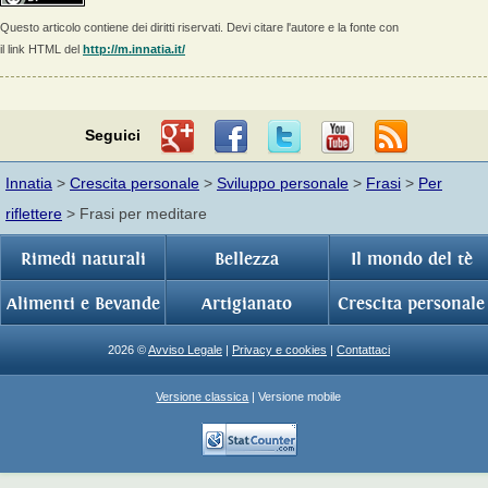
Questo articolo contiene dei diritti riservati. Devi citare l'autore e la fonte con
il link HTML del
http://m.innatia.it/
Seguici
Innatia
>
Crescita personale
>
Sviluppo personale
>
Frasi
>
Per
riflettere
> Frasi per meditare
Rimedi naturali
Bellezza
Il mondo del tè
Alimenti e Bevande
Artigianato
Crescita personale
2026 ©
Avviso Legale
|
Privacy e cookies
|
Contattaci
Versione classica
| Versione mobile