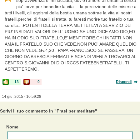
sopravvivenza e' minacciata, dov'e'l'amore all'umanita'senza
piu' forze per benedire la vita.....la percezione delle miserie a
tutti i livelli, gli egoismi della bestia umana sottrae la vita ai nostri
fratelli,perche' di fratelli si tratta, tu faresti morire tuo fratello o tua
sorella....POTENTI DELLA TERRA METTETEVI A SERVIZIO DEI
PIU' INSIDIATI VALORI DELL' UOMO,SE UNO DICE AMO DIO,ED
HA IN ODIO SUO FRATELLO,E' MENTITORE.CHI INFATTI NON
AMA IL FRATELLO SUO CHE VEDE,NON PUO' AMARE QUEL DIO
CHE NON VEDE.Gv.4,20 . PAPA FRANCESCO SE PASSERAI UN
GIORNO DA BRESCIA FERMATI E SCENDI VIENI A TROVARCI AL
CENTRO S.GIOVANNI DI DIO IRCCS FATEBENEFRATELLI. TI
ASPETTEREMO.
13
0
Rispondi
14 giu, 2015 - 10:59:28
Scrivi il tuo commento in "Frasi per meditare"
Nome