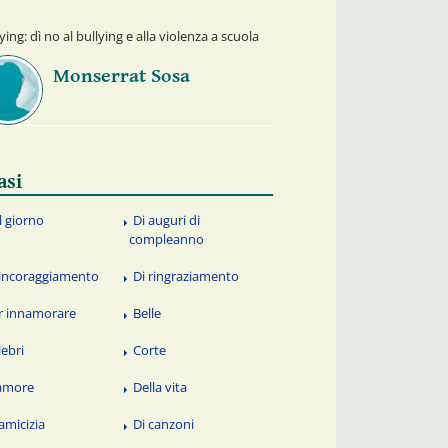
ying: dì no al bullying e alla violenza a scuola
Monserrat Sosa
asi
l giorno
Di auguri di
compleanno
 incoraggiamento
Di ringraziamento
r innamorare
Belle
lebri
Corte
amore
Della vita
 amicizia
Di canzoni