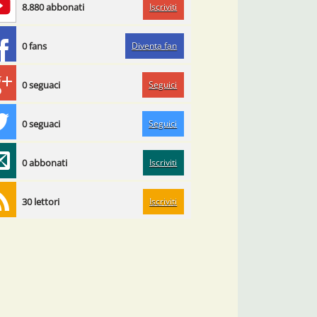
Iscriviti
8.880 abbonati
Diventa fan
0 fans
Seguici
0 seguaci
Seguici
0 seguaci
Iscriviti
0 abbonati
Iscriviti
30 lettori