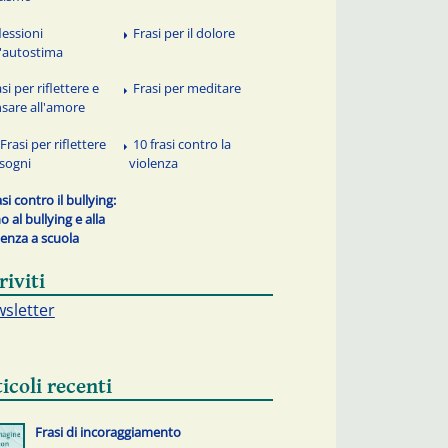
lessioni
Frasi per il dolore
l'autostima
si per riflettere e
Frasi per meditare
sare all'amore
Frasi per riflettere
10 frasi contro la
 sogni
violenza
si contro il bullying:
no al bullying e alla
lenza a scuola
riviti
sletter
icoli recenti
Frasi di incoraggiamento