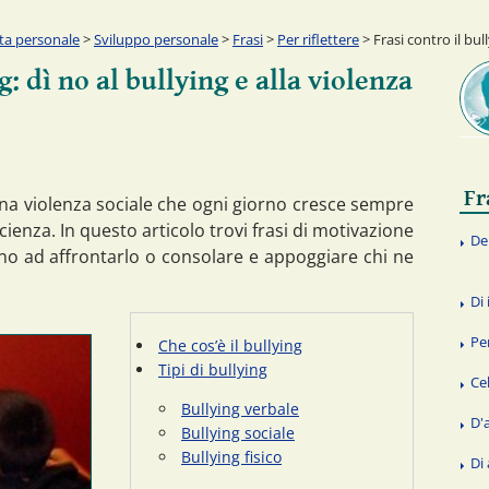
ita personale
>
Sviluppo personale
>
Frasi
>
Per riflettere
> Frasi contro il bull
g: dì no al bullying e alla violenza
Fr
una violenza sociale che ogni giorno cresce sempre
ienza. In questo articolo trovi frasi di motivazione
De
anno ad affrontarlo o consolare e appoggiare chi ne
Di
Pe
Che cos’è il bullying
Tipi di bullying
Ce
Bullying verbale
D'
Bullying sociale
Bullying fisico
Di