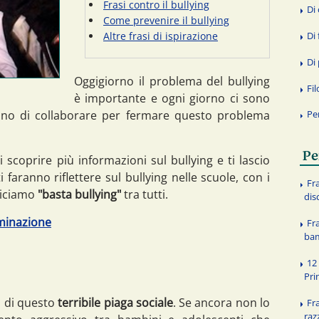
Frasi contro il bullying
Di
Come prevenire il bullying
Di 
Altre frasi di ispirazione
Di
Oggigiorno il problema del bullying
Fi
è importante e ogni giorno ci sono
no di collaborare per fermare questo problema
Pe
Pe
 scoprire più informazioni sul bullying e ti lascio
 faranno riflettere sul bullying nelle scuole, con i
Fr
 Diciamo
"basta bullying"
tra tutti.
dis
iminazione
Fr
ba
12 
Pri
i di questo
terribile piaga sociale
. Se ancora non lo
Fra
raz