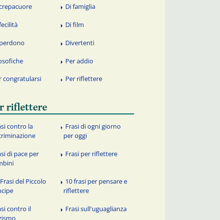
 crepacuore
Di famiglia
fecilità
Di film
 perdono
Divertenti
losofiche
Per addio
r congratularsi
Per riflettere
r riflettere
asi contro la
Frasi di ogni giorno
criminazione
per oggi
asi di pace per
Frasi per riflettere
mbini
Frasi del Piccolo
10 frasi per pensare e
ncipe
riflettere
si contro il
Frasi sull'uguaglianza
zismo