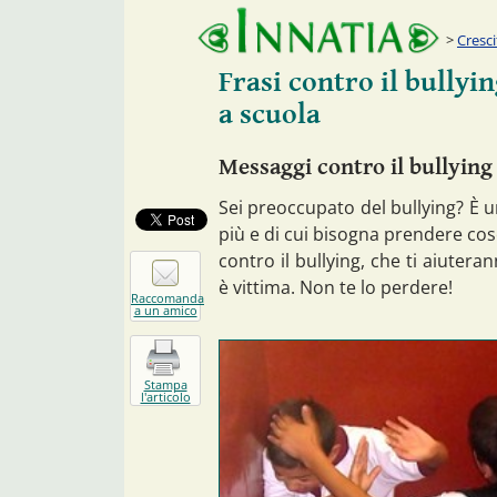
Cresc
Frasi contro il bullyin
a scuola
Messaggi contro il bullying
Sei preoccupato del bullying? È 
più e di cui bisogna prendere cosc
contro il bullying, che ti aiuter
è vittima. Non te lo perdere!
Raccomanda
a un amico
Stampa
l'articolo