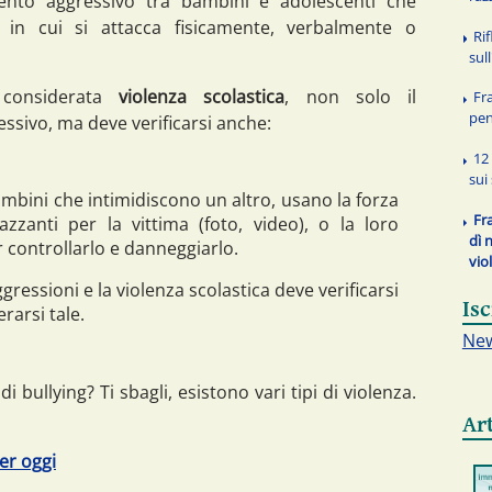
mento aggressivo tra bambini e adolescenti che
, in cui si attacca fisicamente, verbalmente o
Rif
sul
considerata
violenza scolastica
, non solo il
Fra
pen
sivo, ma deve verificarsi anche:
12 
sui
bambini che intimidiscono un altro, usano la forza
Fra
azzanti per la vittima (foto, video), o la loro
dì 
 controllarlo e danneggiarlo.
vio
ggressioni e la violenza scolastica deve verificarsi
Isc
rarsi tale.
New
 bullying? Ti sbagli, esistono vari tipi di violenza.
Art
per oggi