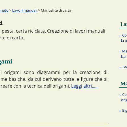
anato
>
Lavori manuali
> Manualità di carta
a
La
a pesta, carta riciclata. Creazione di lavori manuali
Co
rte di carta.
la 
Ma
ba
gami
Te
di origami sono diagrammi per la creazione di
me basiche, da cui derivano tutte le figure che si
Ma
reare con la tecnica dell'origami.
Leggi altri......
Co
ori
Big