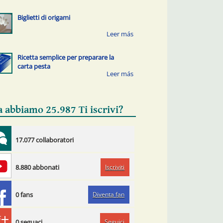
Biglietti di origami
Ricetta semplice per preparare la
carta pesta
a abbiamo 25.987 Ti iscrivi?
17.077 collaboratori
Iscriviti
8.880 abbonati
Diventa fan
0 fans
Seguici
0 seguaci