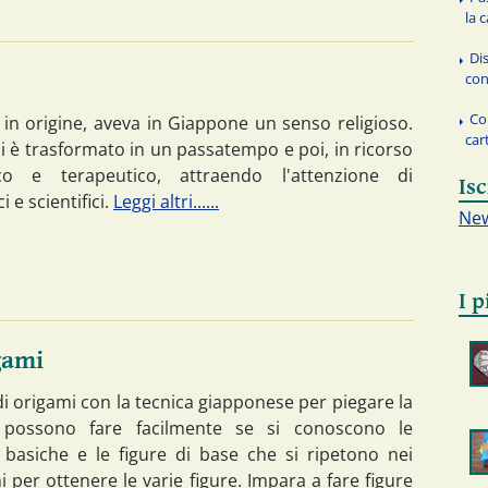
la 
Dis
con
Co
 in origine, aveva in Giappone un senso religioso.
car
si è trasformato in un passatempo e poi, in ricorso
co e terapeutico, attraendo l'attenzione di
Isc
 e scientifici.
Leggi altri......
New
I p
gami
di origami con la tecnica giapponese per piegare la
i possono fare facilmente se si conoscono le
 basiche e le figure di base che si ripetono nei
per ottenere le varie figure. Impara a fare figure