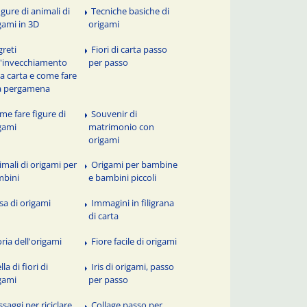
igure di animali di
Tecniche basiche di
gami in 3D
origami
greti
Fiori di carta passo
l'invecchiamento
per passo
la carta e come fare
a pergamena
me fare figure di
Souvenir di
gami
matrimonio con
origami
imali di origami per
Origami per bambine
mbini
e bambini piccoli
sa di origami
Immagini in filigrana
di carta
oria dell'origami
Fiore facile di origami
lla di fiori di
Iris di origami, passo
gami
per passo
saggi per riciclare
Collage passo per