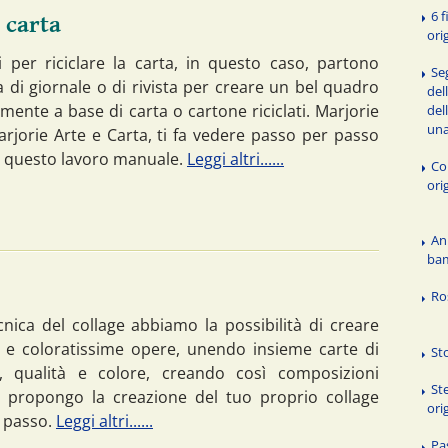
6 f
a carta
ori
i per riciclare la carta, in questo caso, partono
Se
a di giornale o di rivista per creare un bel quadro
del
lmente a base di carta o cartone riciclati. Marjorie
del
un
arjorie Arte e Carta, ti fa vedere passo per passo
 questo lavoro manuale.
Leggi altri......
Co
ori
An
ba
Ro
cnica del collage abbiamo la possibilità di creare
e e coloratissime opere, unendo insieme carte di
St
, qualità e colore, creando così composizioni
Ste
i propongo la creazione del tuo proprio collage
ori
 passo.
Leggi altri......
Pas