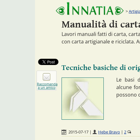
Artigi
Manualità di cart
Lavori manuali fatti di carta, cart
con carta artigianale e riciclata. A
Tecniche basiche di ori
Le basi 
Raccomanda
alcune for
a un amico
possono c
2015-07-17
|
Hebe Bravo
|
2