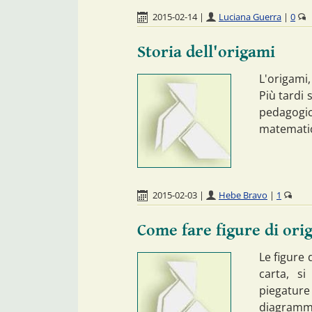
2015-02-14
|
Luciana Guerra
|
0
Storia dell'origami
L'origami,
Più tardi 
pedagogi
matematici
2015-02-03
|
Hebe Bravo
|
1
Come fare figure di ori
Le figure 
carta, s
piegature
diagrammi 