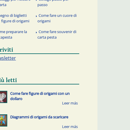
carta
passo
egno di biglietti
Come fare un cuore di
 figure di origami
origami
me preparare la
Come fare souvenir di
tapesta
carta pesta
riviti
sletter
iù letti
Come fare figure di origami con un
dollaro
Diagrammi di origami da scaricare