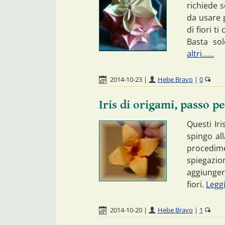
richiede s
da usare p
di fiori t
Basta so
altri......
2014-10-23
|
Hebe Bravo
|
0
Iris di origami, passo p
Questi Iri
spingo all
procedim
spiegazio
aggiunger
fiori.
Leggi 
2014-10-20
|
Hebe Bravo
|
1