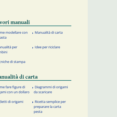
vori manuali
me modellare con
Manualità di carta
pasta
nualità per
Idee per riciclare
mbini
cniche di stampa
nualità di carta
me fare figure di
Diagrammi di origami
gami con un dollaro
da scaricare
lietti di origami
Ricetta semplice per
preparare la carta
pesta