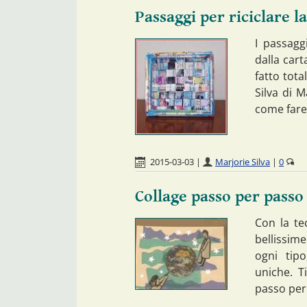
Passaggi per riciclare l
I passagg
dalla cart
fatto tota
Silva di M
come fare
2015-03-03
|
Marjorie Silva
|
0
Collage passo per passo
Con la te
bellissim
ogni tipo
uniche. T
passo per