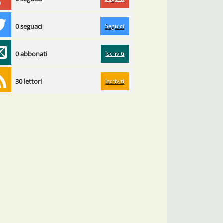
Seguici
0 seguaci
Iscriviti
0 abbonati
Iscriviti
30 lettori