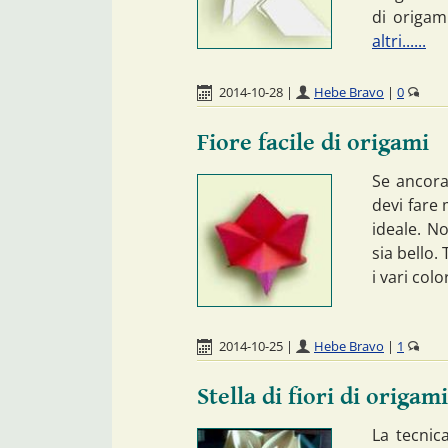
di origam
altri......
2014-10-28
|
Hebe Bravo
|
0
Fiore facile di origami
Se ancora
devi fare 
ideale. No
sia bello.
i vari colo
2014-10-25
|
Hebe Bravo
|
1
Stella di fiori di origami
La tecnica