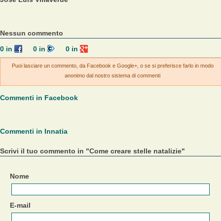
Nessun commento
0
in
0
in
0
in
Puoi lasciare un commento, da Facebook e Google+, o se si preferisce farlo in modo
anonimo dal nostro sistema di commenti
Commenti in Facebook
Commenti in Innatia
Scrivi il tuo commento in "Come creare stelle natalizie"
Nome
E-mail