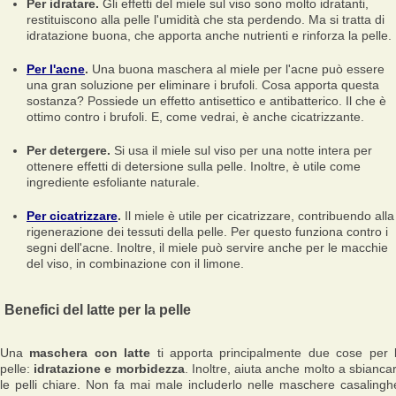
Per idratare.
Gli effetti del miele sul viso sono molto idratanti,
restituiscono alla pelle l'umidità che sta perdendo. Ma si tratta di
idratazione buona, che apporta anche nutrienti e rinforza la pelle.
Per l'acne
.
Una buona maschera al miele per l'acne può essere
una gran soluzione per eliminare i brufoli. Cosa apporta questa
sostanza? Possiede un effetto antisettico e antibatterico. Il che è
ottimo contro i brufoli. E, come vedrai, è anche cicatrizzante.
Per detergere.
Si usa il miele sul viso per una notte intera per
ottenere effetti di detersione sulla pelle. Inoltre, è utile come
ingrediente esfoliante naturale.
Per cicatrizzare
.
Il miele è utile per cicatrizzare, contribuendo alla
rigenerazione dei tessuti della pelle. Per questo funziona contro i
segni dell'acne. Inoltre, il miele può servire anche per le macchie
del viso, in combinazione con il limone.
Benefici del latte per la pelle
Una
maschera con latte
ti apporta principalmente due cose per 
pelle:
idratazione e morbidezza
. Inoltre, aiuta anche molto a sbianca
le pelli chiare. Non fa mai male includerlo nelle maschere casalingh