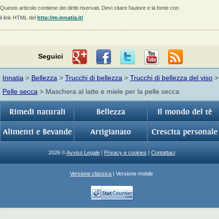
Questo articolo contiene dei diritti riservati. Devi citare l'autore e la fonte con
il link HTML del
http://m.innatia.it/
Seguici
Innatia
>
Bellezza
>
Trucchi di bellezza
>
Trucchi di bellezza del viso
>
Pelle secca
> Maschera al latte e miele per la pelle secca
Rimedi naturali
Bellezza
Il mondo del tè
Alimenti e Bevande
Artigianato
Crescita personale
2026 ©
Avviso Legale
|
Privacy e cookies
|
Contattaci
Versione classica
| Versione mobile