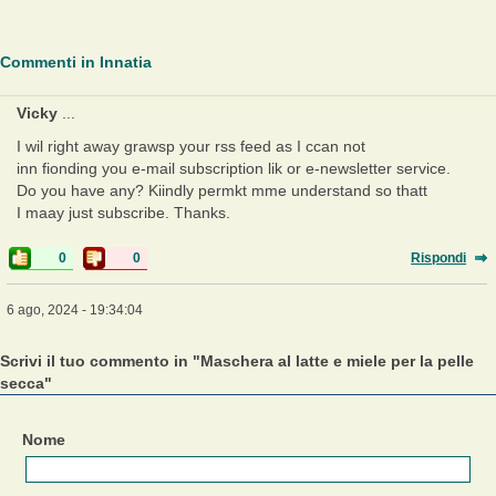
Commenti in Innatia
Vicky
...
I wil right away grawsp your rss feed as I ccan not
inn fionding you e-mail subscription lik or e-newsletter service.
Do you have any? Kiindly permkt mme understand so thatt
I maay just subscribe. Thanks.
0
0
Rispondi
6 ago, 2024 - 19:34:04
Scrivi il tuo commento in "Maschera al latte e miele per la pelle
secca"
Nome