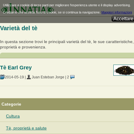
Utilizzare e cookie di terze parti per migliorare l'esperienza utente e il display advertising.
Crediamo che accetta l'uso di cookie, se si continua la navigazione.
Maggiori informazioni
Accettare
Varietà del tè
In questa sezione trovi le principali varietà del tè, le sue caratteristiche,
proprietà e provenienza.
Tè Earl Grey
2014-05-19
|
Juan Esteban Jorge
|
2
Categorie
Cultura
Tè, proprietà e salute