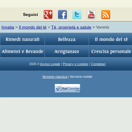
Seguici
Innatia
>
Il mondo del tè
>
Tè, proprietà e salute
> Varietà
Rimedi naturali
Bellezza
Il mondo del tè
Alimenti e Bevande
Artigianato
Crescita personale
2026 ©
Avviso Legale
|
Privacy e cookies
|
Contattaci
Versione classica
| Versione mobile