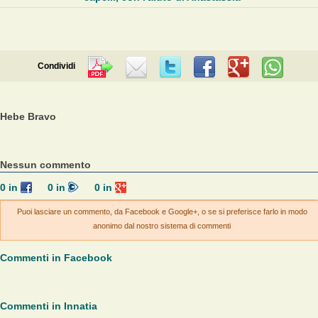
Condividi
Hebe Bravo
Nessun commento
0
in
0
in
0
in
Puoi lasciare un commento, da Facebook e Google+, o se si preferisce farlo in modo
anonimo dal nostro sistema di commenti
Commenti in Facebook
Commenti in Innatia