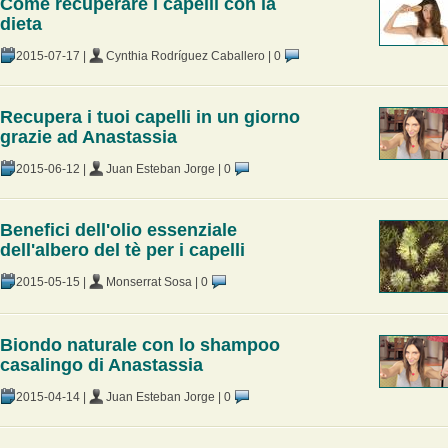
Come recuperare i capelli con la
dieta
2015-07-17
|
Cynthia Rodríguez Caballero
|
0
Recupera i tuoi capelli in un giorno
grazie ad Anastassia
2015-06-12
|
Juan Esteban Jorge
|
0
Benefici dell'olio essenziale
dell'albero del tè per i capelli
2015-05-15
|
Monserrat Sosa
|
0
Biondo naturale con lo shampoo
casalingo di Anastassia
2015-04-14
|
Juan Esteban Jorge
|
0