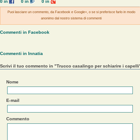
0
in
0
in
0
in
Puoi lasciare un commento, da Facebook e Google+, o se si preferisce farlo in modo
anonimo dal nostro sistema di commenti
Commenti in Facebook
Commenti in Innatia
Scrivi il tuo commento in "Trucco casalingo per schiarire i capelli
Nome
E-mail
Commento