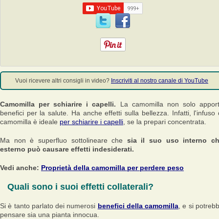
Vuoi ricevere altri consigli in video?
Inscriviti al nostro canale di YouTube
Camomilla per schiarire i capelli.
La camomilla non solo appor
benefici per la salute. Ha anche effetti sulla bellezza. Infatti, l'infuso 
camomilla è ideale
per schiarire i capelli
, se la prepari concentrata.
Ma non è superfluo sottolineare che
sia il suo uso interno c
esterno può causare effetti indesiderati.
Vedi anche:
Proprietà della camomilla per perdere peso
Quali sono i suoi effetti collaterali?
Si è tanto parlato dei numerosi
benefici della camomilla
, e si potreb
pensare sia una pianta innocua.