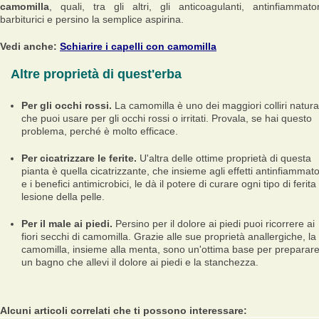
camomilla
, quali, tra gli altri, gli anticoagulanti, antinfiammator
barbiturici e persino la semplice aspirina.
Vedi anche:
Schiarire i capelli con camomilla
Altre proprietà di quest'erba
Per gli occhi rossi.
La camomilla è uno dei maggiori colliri natural
che puoi usare per gli occhi rossi o irritati. Provala, se hai questo
problema, perché è molto efficace.
Per cicatrizzare le ferite.
U'altra delle ottime proprietà di questa
pianta è quella cicatrizzante, che insieme agli effetti antinfiammato
e i benefici antimicrobici, le dà il potere di curare ogni tipo di ferita
lesione della pelle.
Per il male ai piedi.
Persino per il dolore ai piedi puoi ricorrere ai
fiori secchi di camomilla. Grazie alle sue proprietà anallergiche, la
camomilla, insieme alla menta, sono un'ottima base per preparar
un bagno che allevi il dolore ai piedi e la stanchezza.
Alcuni articoli correlati che ti possono interessare: