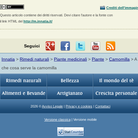
Crediti dell'immagi
Questo articolo contiene dei diritti riservati. Devi citare l'autore e la fonte con
il link HTML del
http://m.innatia.it/
Seguici
Innatia
>
Rimedi naturali
>
Piante medicinali
>
Piante
>
Camomilla
> A
che cosa serve la camomilla
Rimedi naturali
Bellezza
Il mondo del tè
Alimenti e Bevande
Artigianato
Crescita personale
2026 ©
Avviso Legale
|
Privacy e cookies
|
Contattaci
Versione classica
| Versione mobile