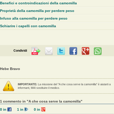
Benefici e controindicazioni della camomilla
Proprietà della camomilla per perdere peso
Infuso alla camomilla per perdere peso
Schiarire i capelli con camomilla
Condividi
Hebe Bravo
IMPORTANTE:
La missione del "A che cosa serve la camomilla" è aiutarti a
informarti, MAI sostituire il medico.
1 commento in "A che cosa serve la camomilla"
0
in
1
in
0
in