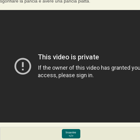
sgonfiare la pancia e avere una pancia piatta.
Inserire
</>