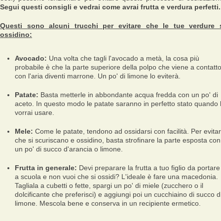
Segui questi consigli e vedrai come avrai frutta e verdura perfetti.
Questi sono alcuni trucchi per evitare che le tue verdure 
ossidino:
Avocado:
Una volta che tagli l'avocado a metà, la cosa più
probabile è che la parte superiore della polpo che viene a contatt
con l'aria diventi marrone. Un po' di limone lo eviterà.
Patate:
Basta metterle in abbondante acqua fredda con un po' di
aceto. In questo modo le patate saranno in perfetto stato quando 
vorrai usare.
Mele:
Come le patate, tendono ad ossidarsi con facilità. Per evita
che si scuriscano e ossidino, basta strofinare la parte esposta con
un po' di succo d'arancia o limone.
Frutta in generale:
Devi preparare la frutta a tuo figlio da portare
a scuola e non vuoi che si ossidi? L'ideale è fare una macedonia.
Tagliala a cubetti o fette, spargi un po' di miele (zucchero o il
dolcificante che preferisci) e aggiungi poi un cucchiaino di succo d
limone. Mescola bene e conserva in un recipiente ermetico.