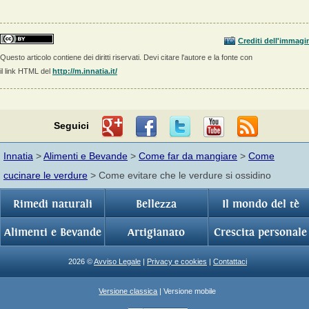
Crediti dell'immagi
Questo articolo contiene dei diritti riservati. Devi citare l'autore e la fonte con
il link HTML del
http://m.innatia.it/
Seguici
Innatia
>
Alimenti e Bevande
>
Come far da mangiare
>
Come
cucinare le verdure
> Come evitare che le verdure si ossidino
Rimedi naturali
Bellezza
Il mondo del tè
Alimenti e Bevande
Artigianato
Crescita personale
2026 ©
Avviso Legale
|
Privacy e cookies
|
Contattaci
Versione classica
| Versione mobile