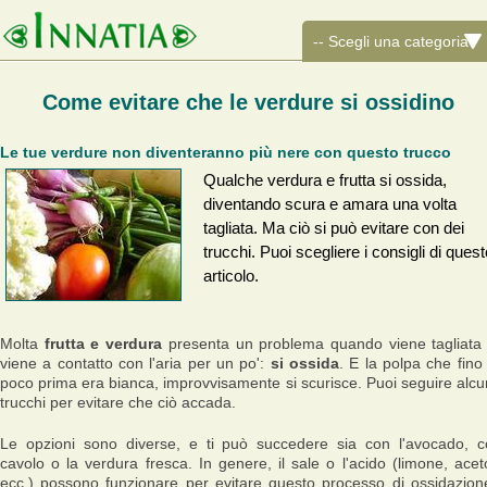
Come evitare che le verdure si ossidino
Le tue verdure non diventeranno più nere con questo trucco
Qualche verdura e frutta si ossida,
diventando scura e amara una volta
tagliata. Ma ciò si può evitare con dei
trucchi. Puoi scegliere i consigli di quest
articolo.
Molta
frutta e verdura
presenta un problema quando viene tagliata
viene a contatto con l'aria per un po':
si ossida
. E la polpa che fino
poco prima era bianca, improvvisamente si scurisce. Puoi seguire alcu
trucchi per evitare che ciò accada.
Le opzioni sono diverse, e ti può succedere sia con l'avocado, c
cavolo o la verdura fresca. In genere, il sale o l'acido (limone, acet
ecc.) possono funzionare per evitare questo processo di ossidazion