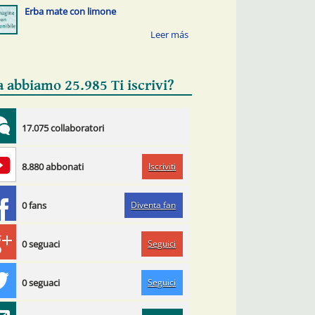
Erba mate con limone
a abbiamo 25.985 Ti iscrivi?
17.075 collaboratori
Iscriviti
8.880 abbonati
Diventa fan
0 fans
Seguici
0 seguaci
Seguici
0 seguaci