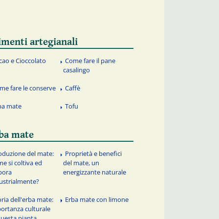
imenti artegianali
cao e Cioccolato
Come fare il pane
casalingo
me fare le conserve
Caffè
ba mate
Tofu
ba mate
oduzione del mate:
Proprietà e benefici
e si coltiva ed
del mate, un
bora
energizzante naturale
ustrialmente?
oria dell'erba mate:
Erba mate con limone
ortanza culturale
questa pianta