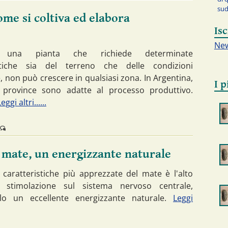
su
me si coltiva ed elabora
Isc
New
 una pianta che richiede determinate
istiche sia del terreno che delle condizioni
, non può crescere in qualsiasi zona. In Argentina,
I p
 province sono adatte al processo produttivo.
eggi altri......
l mate, un energizzante naturale
 caratteristiche più apprezzate del mate è l'alto
 stimolazione sul sistema nervoso centrale,
lo un eccellente energizzante naturale.
Leggi