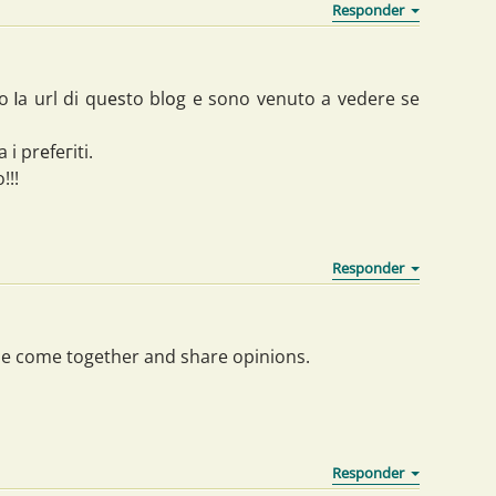
o ⅼa url di quеѕto blоg e sono venuto a vedere se
i prеfeгiti.
!!!
le come together and share opinions.