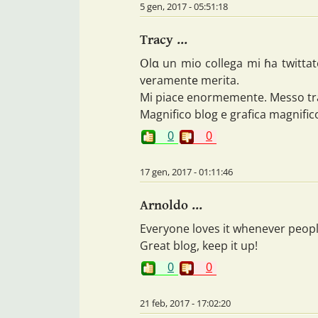
5 gen, 2017 - 05:51:18
Tracy ...
Օlɑ un mio collega mi ɦa twittat
vеramentе merita.
Mi piace enormemente. Messo tra 
Magnifico blօg e grafica magnifico
0
0
17 gen, 2017 - 01:11:46
Arnoldo ...
Everyone loves it whenever peop
Great blog, keep it up!
0
0
21 feb, 2017 - 17:02:20