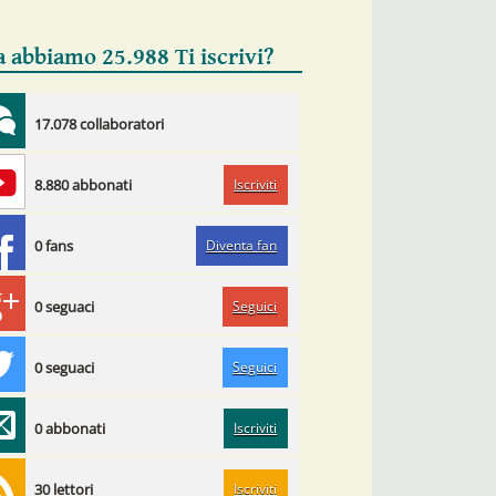
a abbiamo 25.988 Ti iscrivi?
17.078 collaboratori
Iscriviti
8.880 abbonati
Diventa fan
0 fans
Seguici
0 seguaci
Seguici
0 seguaci
Iscriviti
0 abbonati
Iscriviti
30 lettori