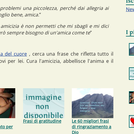
Isc
problemi una piccolezza, perché dai allegria ai
New
voglio bene, amica.
”
amicizia è non permetti che mi sbagli e mi dici
I p
avrò sempre bisogno di un'amica come te
”
ca del cuore
, cerca una frase che rifletta tutto il
i per lei. Cura l'amicizia, abbellisce l'anima e il
Frasi di gratitudine
Le 60 migliori frasi
to per
di ringraziamento a
Dio