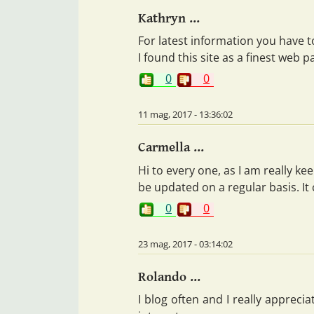
Kathryn ...
For latest information you have t
I found this site as a finest web p
0
0
11 mag, 2017 - 13:36:02
Carmella ...
Hi to every one, as I am really ke
be updated on a regular basis. It
0
0
23 mag, 2017 - 03:14:02
Rolando ...
I blog often and I really appreci