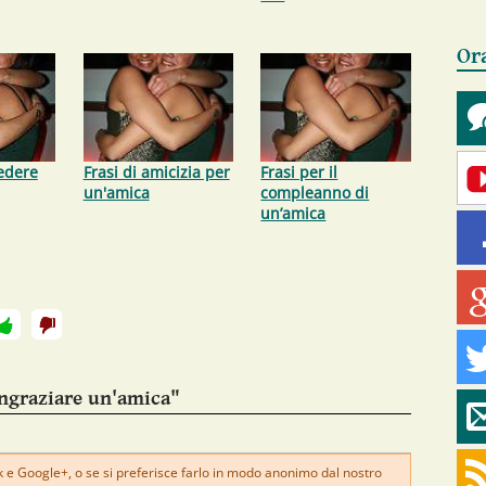
Or
iedere
Frasi di amicizia per
Frasi per il
un'amica
compleanno di
un’amica
ingraziare un'amica"
e Google+, o se si preferisce farlo in modo anonimo dal nostro