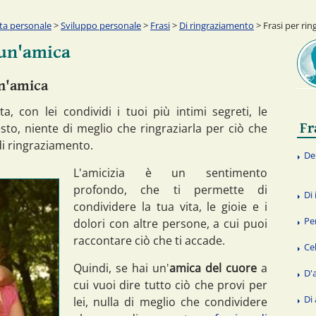
ita personale
>
Sviluppo personale
>
Frasi
>
Di ringraziamento
> Frasi per rin
 un'amica
un'amica
a, con lei condividi i tuoi più intimi segreti, le
Fr
sto, niente di meglio che ringraziarla per ciò che
di ringraziamento.
De
L'amicizia è un sentimento
profondo, che ti permette di
Di
condividere la tua vita, le gioie e i
Pe
dolori con altre persone, a cui puoi
raccontare ciò che ti accade.
Ce
Quindi, se hai un'
amica del cuore
a
D'
cui vuoi dire tutto ciò che provi per
Di
lei, nulla di meglio che condividere