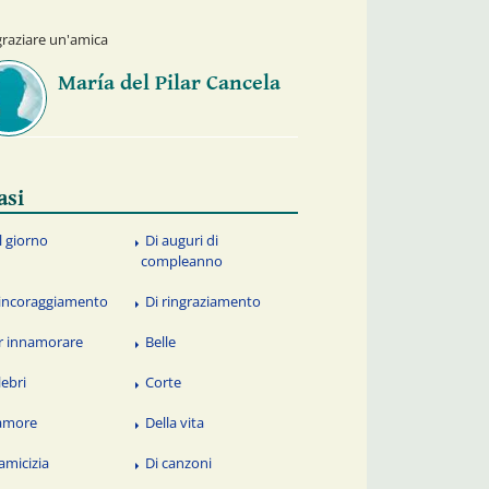
graziare un'amica
María del Pilar Cancela
asi
l giorno
Di auguri di
compleanno
 incoraggiamento
Di ringraziamento
r innamorare
Belle
lebri
Corte
amore
Della vita
 amicizia
Di canzoni