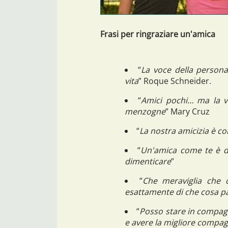
Frasi per ringraziare un'amica
“
La voce della persona
vita
” Roque Schneider.
“
Amici pochi… ma la v
menzogne
” Mary Cruz
“
La nostra amicizia è co
“
Un'amica come te è dif
dimenticare
”
“
Che meraviglia che
esattamente di che cosa p
“
Posso stare in compagn
e avere la migliore compag