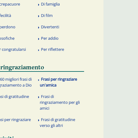
 crepacuore
Di famiglia
fecilità
Di film
 perdono
Divertenti
losofiche
Per addio
r congratularsi
Per riflettere
 ringraziamento
60 migliori frasi di
Frasi per ringraziare
graziamento a Dio
un'amica
si di gratitudine
Frasi di
ringraziamento per gli
amici
asi per ringraziare
Frasi di gratitudine
verso gli altri