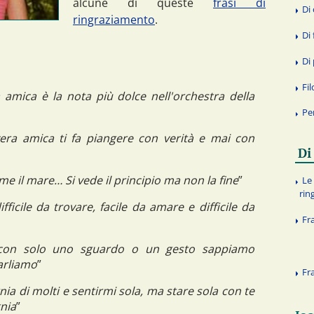
alcune di queste
frasi di
Di
ringraziamento
.
Di 
Di
Fi
 amica è la nota più dolce nell'orchestra della
Pe
era amica ti fa piangere con verità e mai con
Di
me il mare… Si vede il principio ma non la fine
”
Le 
rin
ficile da trovare, facile da amare e difficile da
Fra
 con solo uno sguardo o un gesto sappiamo
arliamo
”
Fr
ia di molti e sentirmi sola, ma stare sola con te
nia
”