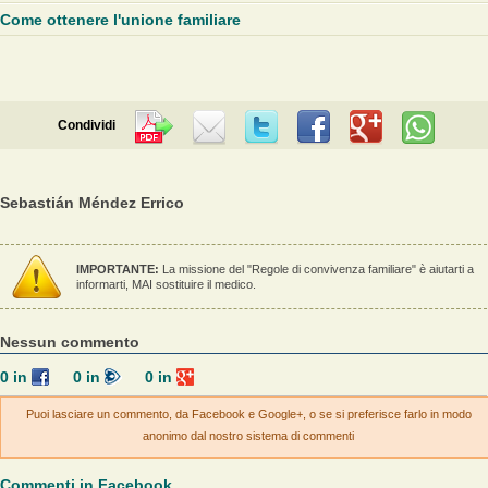
Come ottenere l'unione familiare
Condividi
Sebastián Méndez Errico
IMPORTANTE:
La missione del "Regole di convivenza familiare" è aiutarti a
informarti, MAI sostituire il medico.
Nessun commento
0
in
0
in
0
in
Puoi lasciare un commento, da Facebook e Google+, o se si preferisce farlo in modo
anonimo dal nostro sistema di commenti
Commenti in Facebook