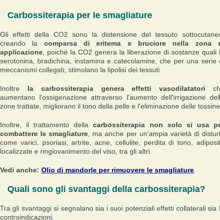
Carbossiterapia per le smagliature
Gli effetti della CO2 sono la distensione del tessuto sottocutane
creando la
comparsa di eritema e bruciore nella zona 
applicazione
, poiché la CO2 genera la liberazione di sostanze quali 
serotonina, bradichina, instamina e catecolamine, che per una serie 
meccanismi collegati, stimolano la lipolisi dei tessuti.
Inoltre
la carbossiterapia genera effetti vasodilatatori
ch
aumentano l'ossigenazione attraverso l'aumento dell'irrigazione del
zone trattate, migliorano il tono della pelle e l'eliminazione delle tossine
Inoltre, il trattamento della
carbossiterapia non solo si usa p
combattere le smagliature
, ma anche per un'ampia varietà di distur
come varici, psoriasi, artrite, acne, cellulite, perdita di tono, adiposi
localizzate e ringiovanimento del viso, tra gli altri.
Vedi anche:
Olio di mandorle per rimuovere le smagliature
Quali sono gli svantaggi della carbossiterapia?
Tra gli svantaggi si segnalano sia i suoi potenziali effetti collaterali sia 
controindicazioni.