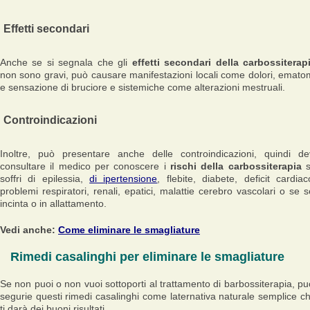
Effetti secondari
Anche se si segnala che gli
effetti secondari della carbossiterap
non sono gravi, può causare manifestazioni locali come dolori, emato
e sensazione di bruciore e sistemiche come alterazioni mestruali.
Controindicazioni
Inoltre, può presentare anche delle controindicazioni, quindi de
consultare il medico per conoscere i
rischi della carbossiterapia
soffri di epilessia,
di ipertensione
, flebite, diabete, deficit cardiac
problemi respiratori, renali, epatici, malattie cerebro vascolari o se s
incinta o in allattamento.
Vedi anche:
Come eliminare le smagliature
Rimedi casalinghi per eliminare le smagliature
Se non puoi o non vuoi sottoporti al trattamento di barbossiterapia, pu
segurie questi rimedi casalinghi come laternativa naturale semplice c
ti darà dei buoni risultati.