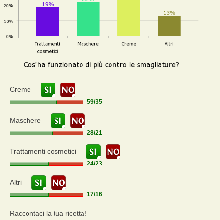
Creme
59
/
35
Maschere
28
/
21
Trattamenti cosmetici
24
/
23
Altri
17
/
16
Raccontaci la tua ricetta!