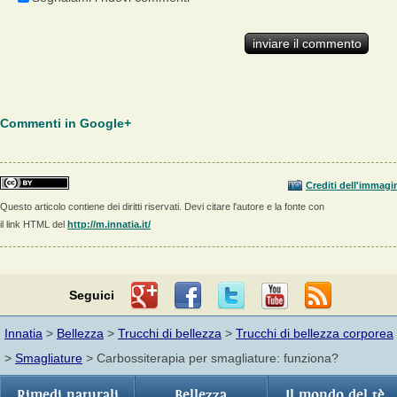
Commenti in Google+
Crediti dell'immagi
Questo articolo contiene dei diritti riservati. Devi citare l'autore e la fonte con
il link HTML del
http://m.innatia.it/
Seguici
Innatia
>
Bellezza
>
Trucchi di bellezza
>
Trucchi di bellezza corporea
>
Smagliature
> Carbossiterapia per smagliature: funziona?
Rimedi naturali
Bellezza
Il mondo del tè