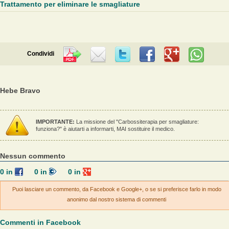
Trattamento per eliminare le smagliature
Condividi
Hebe Bravo
IMPORTANTE:
La missione del "Carbossiterapia per smagliature:
funziona?" è aiutarti a informarti, MAI sostituire il medico.
Nessun commento
0
in
0
in
0
in
Puoi lasciare un commento, da Facebook e Google+, o se si preferisce farlo in modo
anonimo dal nostro sistema di commenti
Commenti in Facebook