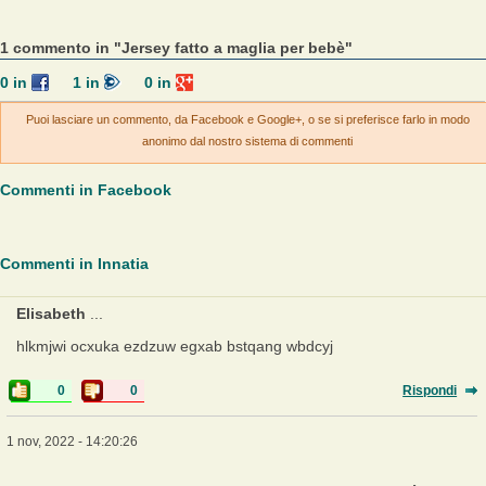
1 commento in "Jersey fatto a maglia per bebè"
0
in
1
in
0
in
Puoi lasciare un commento, da Facebook e Google+, o se si preferisce farlo in modo
anonimo dal nostro sistema di commenti
Commenti in Facebook
Commenti in Innatia
Elisabeth
...
hlkmjwi ocxuka ezdzuw egxab bstqang wbdcyj
0
0
Rispondi
1 nov, 2022 - 14:20:26