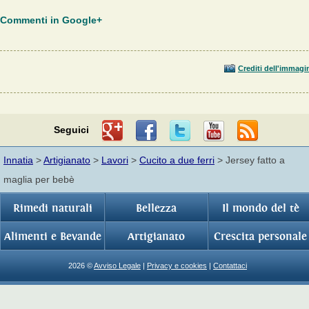
Commenti in Google+
Crediti dell'immagi
Seguici
Innatia
>
Artigianato
>
Lavori
>
Cucito a due ferri
> Jersey fatto a
maglia per bebè
Rimedi naturali
Bellezza
Il mondo del tè
Alimenti e Bevande
Artigianato
Crescita personale
2026 ©
Avviso Legale
|
Privacy e cookies
|
Contattaci
Versione classica
| Versione mobile