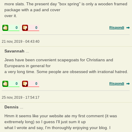
more slats. The present day "box spring" is only a wooden framed
package with a pad and cover
over it.
0
0
Rispondi
21 nov, 2019 - 04:43:40
Savannah
...
Jews have been convenient scapegoats for Christians and
Europeans in general for
a very long time. Some people are obsessed with irrational hatred.
0
0
Rispondi
25 nov, 2019 - 17:54:17
Dennis
...
Hmm it seems like your website ate my first comment (it was
exttremely long) so I guess I'll just sum it up
what I wrote and say, I'm thoroughly enjoying your blog. I