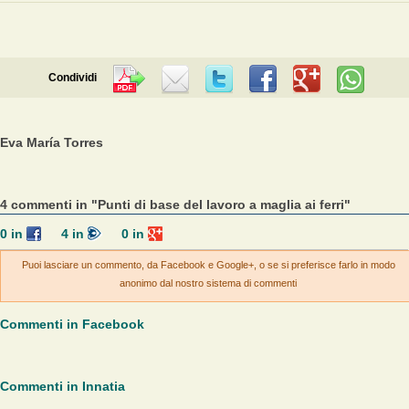
Condividi
Eva María Torres
4 commenti in "Punti di base del lavoro a maglia ai ferri"
0
in
4
in
0
in
Puoi lasciare un commento, da Facebook e Google+, o se si preferisce farlo in modo
anonimo dal nostro sistema di commenti
Commenti in Facebook
Commenti in Innatia