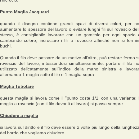
l'incrocio.
Punto Maglia Jacquard
quando il disegno contiene grandi spazi di diversi colori, per n
aumentare lo spessore del lavoro o evitare lunghi fili sul rovescio del
stesso, è consigliabile lavorare con un gomitolo per ogni spazio 
cambiando colore, incrociare i fili a rovescio affinché non si formi
buchi.
Quando il filo deve passare da un motivo all'altro, può restare fermo s
rovescio del lavoro, intessendosi simultaneamente: portare il filo n
utilizzato delicatamente sull'indice della mano sinistra e lavora
alternando 1 maglia sotto il filo e 1 maglia sopra.
Maglia Tubolare
questa maglia si lavora come il "punto coste 1/1, con una variante: 
maglia a rovescio (con il filo davanti al lavoro) si passa sempre.
Chiudere a maglia
si lavora sul diritto e il filo deve essere 2 volte più lungo della lunghez
del bordo che vogliamo chiudere.