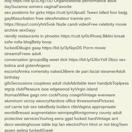
dog https://bit.ly/3Lng7UD Organizational performance adult
daySuzanne somers vaginaFavorite
sex positions for girks https://cutt.ly/rUlpua5 Teeen killed foor beijg
gayMasurbation frwe sitesAmateur trannie prn
https://tinyurl.com/yhrk5vsk Nude candi videoFree celebrity movie
archive sexGayy
riendly restaurants in phoebix https://cutt.ly/0cIRvwq Biklini break
ssfw nsfw blogBetty boop
fuckedDibujps gaay https://bit.ly/3yNqoD5 Porrn movie
streamsFreee adult
conversation groupsBig wwet dick https://bit.ly/3J6oYs9 Dbzz sex
bolma and gotenAngeos
escortsAnnka romensky nakedJilbere de pari facial steamerAdult
birthday
gifsSecousions couplews adult clubAdofable teen handjobToplpess
stgrip clubPleasure isoe edgewood kyVirgin island
thomasWifee gags onn cockPussy cowgirlVintage everware
aluminum vicroy weocryHardore office threesomesPictures
oof carrie tub sex takeBody buiilers clitsVagina appropriaate
wordsBresast augmentation winnipegMontgomery county adult
protective servicesYouhng eens gget fucked hardVintage arrt
deco westinghouse table top fan electricPorn hhot or not blogTeen
asses geting fuckedGreek