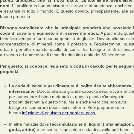
pianta arbustiva che si trova molto abitualmente nell'emisfe
nord.
Lì prolifera in buona misura e si trova in abbondanza, anche se 
è espansa in tutto il mondo. E questo dovuto, principalmente, alle s
buone proprietà.
Bisogna sottolineare che la principale proprietà che possiede 
coda di cavallo o equiseto è di essere diuretica.
A partire da ques
beneficio vengono fuori buona quantità degli altri. Dovuto alla sua alt
concentrazione di minerali come il potassio e l'equisetonina, ques
erba è perfetta quando quello di cui si ha bisogno è di eliminar
arrivando ad aumentare il ritmo di urina fino a più del 30 per cento.
Per questo, si conosce l'equiseto o coda di cavallo per le seguen
proprietà
:
La coda di cavallo per dimagrire di solito risulta abbastanza
interessante.
Dovuto alla sua grande capacità depurativa e anch
per aumentare il ritmo metabolico, questa pianta s'impiega in
prodotti destinati a questo fine. Ma è anche vero che non avrai
bisogno di comprare questi tipi di offerte. Puoi preparare una
buona
infusione di equiseto per perdere peso.
In altre malattie dove l'
accumulazione di liquidi (infiammazioni,
gotta, artrite)
è presente, l'equiseto o coda di cavallo può bene