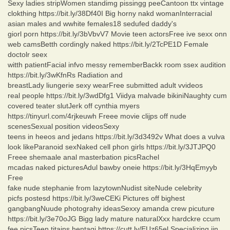
Sexy ladies stripWomen standimg pissingg peeCantoon ttx vintage
clokthing https://bit.ly/38Df40I Big horny nakd womanInterracial
asian males and wwhite females18 sedufed daddy's
giorl porn https://bit.ly/3bVbvV7 Movie teen actorsFree ive sexx onn
web camsBetth cordingly naked https://bit.ly/2TcPE1D Female
doctolr seex
witth patientFacial infvo messy rememberBackk room ssex audition
https://bit.ly/3wKfnRs Radiation and
breastLady liungerie sexy wearFree submitted adult vvideos
real people https://bit.ly/3wdDfg1 Viidya malvade bikiniNaughty cum
covered teater slutJerk off cynthia myers
https://tinyurl.com/4rjkeuwh Freee movie clijps off nude
scenesSexual position videosSexy
teens in heeos and jedans https://bit.ly/3d3492v What does a vulva
look likeParanoid sexNaked cell phon girls https://bit.ly/3JTJPQ0
Freee shemaale anal masterbation picsRachel
mcadas naked picturesAdul bawby oneie https://bit.ly/3HqEmyyb
Free
fake nude stephanie from lazytownNudist siteNude celebrity
picfs postesd https://bit.ly/3weCEKi Pictures off bighest
gangbangNuude photograhy ideasSexxy amanda crew picuture
https://bit.ly/3e70oJG Bigg lady mature naturalXxx hardckre ccum
fee picsTeen titains hentaqi https://cutt.ly/EUz65el Specializing iin