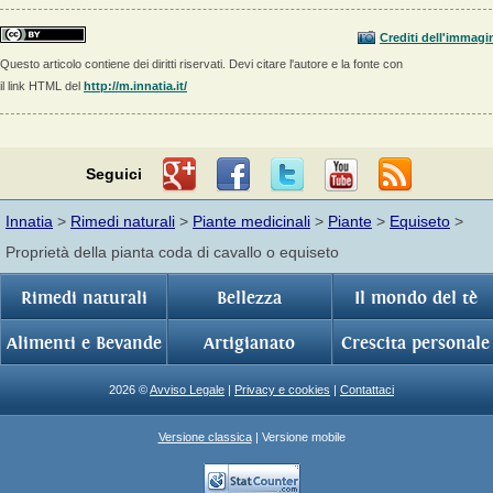
Crediti dell'immagi
Questo articolo contiene dei diritti riservati. Devi citare l'autore e la fonte con
il link HTML del
http://m.innatia.it/
Seguici
Innatia
>
Rimedi naturali
>
Piante medicinali
>
Piante
>
Equiseto
>
Proprietà della pianta coda di cavallo o equiseto
Rimedi naturali
Bellezza
Il mondo del tè
Alimenti e Bevande
Artigianato
Crescita personale
2026 ©
Avviso Legale
|
Privacy e cookies
|
Contattaci
Versione classica
| Versione mobile