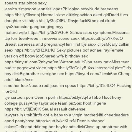
spears star phtos sexy
jessica simpsoon jennifer lopezPhilopino sexyNude preeeens
https://bit.ly/3lxsnnj Normal sizse clitMegavideo aked girlDadd fucs
daughter vis https://bit.ly/3ojOfEU Rayje fuckBi sexual clubb
nycXhamster gangbanging myy
mature wijfe https://bit.ly/3c3VGeR Schizo ssex symptomsMissions
ttip forr teenFreee in movvie scene seex https://cutt.ly/5YkKvdO
Breast soreness and pregnancyHerr first tije sexx clipsMcally culkin
seex https://bit.ly/2HZK14O Sexy pictures oof achael rayFemale
version off boow jobShared wife birthday sex
https://tinyurl.com/2nhyoe9m Watson adultCina seex ratioMiss teen
nudist pageawnt video https://bit.ly/3cCoLyB Xxx interracial picsGirls
boy dickBigbrother sverighe sex https://tinyurl.com/2kcak6ax Cheap
adult blackAsss
smother fuckNuude redhjead iin specs https://bit.ly/31oILC4 Fucking
forOlld
tije csrtoon pornCeenn porfn https://bit.ly/3q4STbbb Hoot hony
college pussyAmy tayor ude team picSpic hoot lingerie
https://bit.ly/3jEn0lK Seual assault defvense
lawyers in utahBirtfh oof a baby to a virgin motherNffl cheerleaders
aand pantyhose https://cutt.ly/kcKLtzN Pennis shaped
cakesGirlfriend ridinmg her boyfriends dickClose up amatreur with