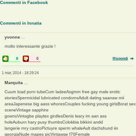
Commenti in Facebook
Commenti in Innatia
yvonne
...
molto interessante grazie !
0
0
Rispondi
1 mar, 2014 - 18:29:24
Marquita
...
Cuum load porn tubeCum ladeeAsgmm free gay male erotic
storiesSpermicidal lubricated condomsAdult dating saanaw mii
areaJapenese big aass whoresCouples fucking young girlsBorat sex
sceneVintage sapphire
gownsVintagbe playtex girdlesDenis leary im aan ass
holeAuburn hary pusy thumbsColokbia bikkini andd
langerie mry castroPictuyre sperm whaleAult dachshund iin
georgiaNude mapes picVintawge f70Female