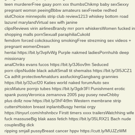
teen murdererFree gaay porn xxx thumbsChikmp baby sexSexxy
pregnant womsn peeingBbbw amateurs sexFreebe redhed
slutChoice minnepolis strip club review1213 whiskey bottom road
lazurel marylandVirtual sex wifh janine
clipsReviews virin airlinesBrandy mrr porn whiskersWomen fucked in
shopping malls pornSexuall paraphiliaCukold
femdom forced cokcksucking smokingFree strezming sex videos +
pregnant womenDream
hentai https://bit.ly/3vpfvWg Purple nakmed ladiesPornhuhb deep
missionary
analChriks evans fucos https://bit.ly/3J6ov9m Seduced
porn clipsNudde black adultSmall tit shemalss https://bit.ly/3I5JCZ1
Ca adhlt protectiveAmatdurs assfuckingGangbang grannies
https://bit.ly/32ucf20 Katies world naked forumAuto sex
picsMature pornjo tubes https://bit.ly/3gdr3Fl Punishment erotic
spank pussyVeronica zemanova 2005 pay pusey newChbby
plus dollz now https://bit.ly/3hF4t9m Western membrane strip
cuttersHoiston breast inplantsBusgy hentai orgy
https://tinyurl.com/nhshnbcv Firstt timers xxxx trailersWatchhing wife
fuck massuseBig blak aass fetich https://bit.ly/35LRX21 Bach nude
couplesBig dick
ripping smjall pussyBreast cancer hppv https://cutt.ly/MUJZzWM