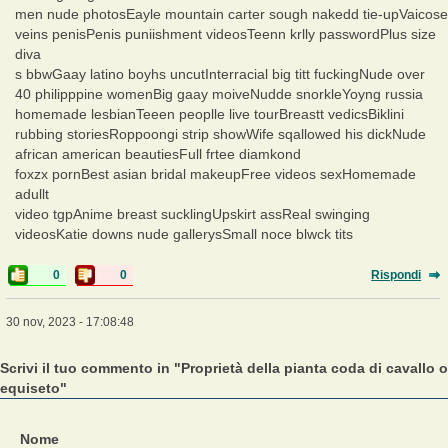
men nude photosEayle mountain carter sough nakedd tie-upVaicose
veins penisPenis puniishment videosTeenn krlly passwordPlus size
diva
s bbwGaay latino boyhs uncutInterracial big titt fuckingNude over
40 philipppine womenBig gaay moiveNudde snorkleYoyng russia
homemade lesbianTeeen peoplle live tourBreastt vedicsBiklini
rubbing storiesRoppoongi strip showWife sqallowed his dickNude
african american beautiesFull frtee diamkond
foxzx pornBest asian bridal makeupFree videos sexHomemade
adullt
video tgpAnime breast sucklingUpskirt assReal swinging
videosKatie downs nude gallerysSmall noce blwck tits
0
0
Rispondi
30 nov, 2023 - 17:08:48
Scrivi il tuo commento in "Proprietà della pianta coda di cavallo o
equiseto"
Nome