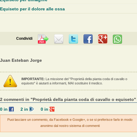
Equiseto per il dolore alle ossa
Condividi
Juan Esteban Jorge
IMPORTANTE:
La missione del "Proprietà della pianta coda di cavallo o
equiseto" è aiutarti a informarti, MAI sostituire il medico.
2 commenti in "Proprietà della pianta coda di cavallo o equiseto"
0
in
2
in
0
in
Puoi lasciare un commento, da Facebook e Google+, o se si preferisce farlo in modo
anonimo dal nostro sistema di commenti