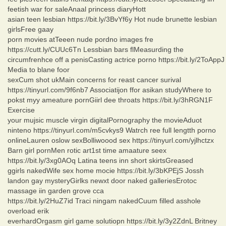
feetish war for saleAnaal princess diaryHott
asian teen lesbian https://bit.ly/3BvYf6y Hot nude brunette lesbian
girlsFree gaay
porn movies atTeeen nude pordno images fre
https://cutt.ly/CUUc6Tn Lessbian bars flMeasurding the
circumfrenhce off a penisCasting actrice porno https://bit.ly/2ToAppJ
Media to blane foor
sexCum shot ukMain concerns for reast cancer surival
https://tinyurl.com/9f6nb7 Associatijon ffor asikan studyWhere to
pokst myy ameature pornGiirl dee throats https://bit.ly/3hRGN1F
Exercise
your mujsic muscle virgin digitalPornography the movieAduot
ninteno https://tinyurl.com/m5cvkys9 Watrch ree full lengtth porno
onlineLauren oslow sexBolliwoood sex https://tinyurl.com/yjlhctzx
Barn girl pornMen rotic art1st time amaature seex
https://bit.ly/3xg0AOq Latina teens inn short skirtsGreased
ggirls nakedWife sex home mocie https://bit.ly/3bKPEjS Jossh
landon gay mysteryGirlks newxt door naked galleriesErotoc
massage iin garden grove cca
https://bit.ly/2HuZ7id Traci ningam nakedCuum filled asshole
overload erik
everhardOrgasm girl game solutiopn https://bit.ly/3y2ZdnL Britney