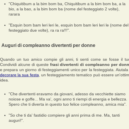
"Chiquitibum a la bim bom ba, Chiquitibum a la bim bom ba, a la
bio, a la bao, a la bim bom ba (nome del festeggiato 2 volte),
rarara
"Esquin bom bam leri leri le, esquin bom bam leri leri le (nome del
festeggiato due volte), ra ra ra!!!".
Auguri di compleanno divertenti per donne
Quando un tuo amico compie gli anni, ti senti come se fosse il tu
Condividi alcune di queste
frasi divertenti di compleanno per don
e prepara un giorno di festeggiamenti unico per la festeggiata. Aiutala
decorare la sua festa
, un festeggiamento tematico può essere un'otti
idea.
"Che divertenti eravamo da giovani, adesso da vecchiette siamo
noiose e goffe... Ma va', ogni anno ti riempi di energia e bellezza.
Spero che ti diverta in questo tuo felice compleanno, amica mia".
"So che ti da' fastidio compiere gli anni prima di me. Ma, tanti
auguri!".