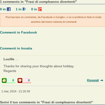
1 commento in "Frasi di compleanno divertenti"
0
in
1
in
0
in
Puoi lasciare un commento, da Facebook e Google+, o se si preferisce farlo in modo
anonimo dal nostro sistema di commenti
Commenti in Facebook
Commenti in Innatia
Lucille
...
Thanks for sharing your thoughts about holiday.
Regards
0
0
Rispondi
1 mar, 2024 - 21:26:39
Scrivi il tuo commento in "Frasi di compleanno divertenti"