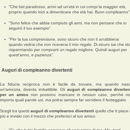
"Che bel paradosso, arrivi ad un'età in cui compi la maggior età,
proprio quando inizi a dimenticare che età hai. Buon compleanno"
"Sono felice che abbia compiuto gli anni, ma non pensare che io
seguirò il tuo esempio".
"Per la tua comprensione, sono sicuro che non ti arrabbierai
quando vedrai che non riceverai il mio regalo. Di sicuro sai che st
risparmiando per comprarti un regalo migliore. Quindi auguri per
quest'anno, e pazienza".
Auguri di compleanno divertenti
La fiducia reciproca non è facile da trovare, ma quando nas
un'amicizia, diventa imbattibile. Gli
auguri di compleanno diverten
per un amico
non possono mancare in nessun caso, perché n
importa quali parole usi, ma potrai sempre far sorridere il festeggiato.
Scegli tra questi
auguri di compleanno divertenti
quello che ti piace 
più e invialo con il mezzo che preferisci al tuo amico.