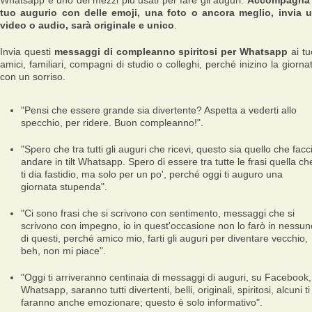
Whatsapp è uno dei mezzi più usati per fare gli auguri.
Accompagna 
tuo augurio con delle emoji, una foto o ancora meglio, invia 
video o audio, sarà originale e unico
.
Invia questi
messaggi di compleanno spiritosi per Whatsapp
ai tu
amici, familiari, compagni di studio o colleghi, perché inizino la giorna
con un sorriso.
"Pensi che essere grande sia divertente? Aspetta a vederti allo
specchio, per ridere. Buon compleanno!".
"Spero che tra tutti gli auguri che ricevi, questo sia quello che facc
andare in tilt Whatsapp. Spero di essere tra tutte le frasi quella ch
ti dia fastidio, ma solo per un po', perché oggi ti auguro una
giornata stupenda".
"Ci sono frasi che si scrivono con sentimento, messaggi che si
scrivono con impegno, io in quest'occasione non lo farò in nessun
di questi, perché amico mio, farti gli auguri per diventare vecchio,
beh, non mi piace".
"Oggi ti arriveranno centinaia di messaggi di auguri, su Facebook,
Whatsapp, saranno tutti divertenti, belli, originali, spiritosi, alcuni ti
faranno anche emozionare; questo è solo informativo".