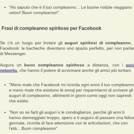
"Ho saputo che è il tuo compleanno... Le buone notizie viaggiano
veloci! Buon compleanno!".
Frasi di compleanno spiritose per Facebook
Se c'è un luogo per inviare gli
auguri spiritosi di compleanno
,
Facebook: le bacheche diventano uno spazio perfetto, per non parla
di Messenger.
Augura un
buon compleanno spiritoso
a distanza, con i
soci
networks
, che hanno il potere di avvicinare anche gli amici più lontani.
"Meno male che Facebook mi ricorda ogni anno il tuo compleanno
e meno male che esistono le emoji per risparmiarmi di scrivere gli
auguri di compleanno, altrimenti in giorni come oggi non sapresti
che esisto.
"Non so se farti gli auguri o le condoglianze, perché gli anni ti
hanno danneggiato troppo, spero e ti auguro di passare una felic
giornata, ricorda di fare attenzione con le articolazioni, che con
l'età... Buon compleanno".