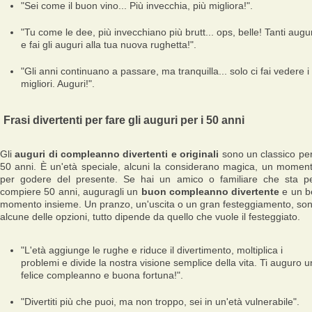
"Sei come il buon vino... Più invecchia, più migliora!".
"Tu come le dee, più invecchiano più brutt... ops, belle! Tanti augur
e fai gli auguri alla tua nuova rughetta!".
"Gli anni continuano a passare, ma tranquilla... solo ci fai vedere i
migliori. Auguri!".
Frasi divertenti per fare gli auguri per i 50 anni
Gli
auguri di compleanno divertenti e originali
sono un classico per
50 anni. È un'età speciale, alcuni la considerano magica, un momen
per godere del presente. Se hai un amico o familiare che sta p
compiere 50 anni, auguragli un
buon compleanno divertente
e un b
momento insieme. Un pranzo, un'uscita o un gran festeggiamento, so
alcune delle opzioni, tutto dipende da quello che vuole il festeggiato.
"L'età aggiunge le rughe e riduce il divertimento, moltiplica i
problemi e divide la nostra visione semplice della vita. Ti auguro u
felice compleanno e buona fortuna!".
"Divertiti più che puoi, ma non troppo, sei in un'età vulnerabile".