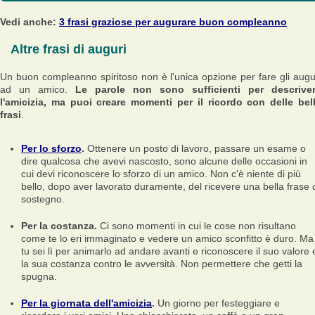
Vedi anche:
3 frasi graziose per augurare buon compleanno
Altre frasi di auguri
Un buon compleanno spiritoso non è l'unica opzione per fare gli augu
ad un amico.
Le parole non sono sufficienti per descrive
l'amicizia, ma puoi creare momenti per il ricordo con delle bel
frasi
.
Per lo sforzo
.
Ottenere un posto di lavoro, passare un esame o
dire qualcosa che avevi nascosto, sono alcune delle occasioni in
cui devi riconoscere lo sforzo di un amico. Non c'è niente di più
bello, dopo aver lavorato duramente, del ricevere una bella frase 
sostegno.
Per la costanza.
Ci sono momenti in cui le cose non risultano
come te lo eri immaginato e vedere un amico sconfitto è duro. Ma
tu sei lì per animarlo ad andare avanti e riconoscere il suo valore 
la sua costanza contro le avversità. Non permettere che getti la
spugna.
Per la giornata dell'amicizia
.
Un giorno per festeggiare e