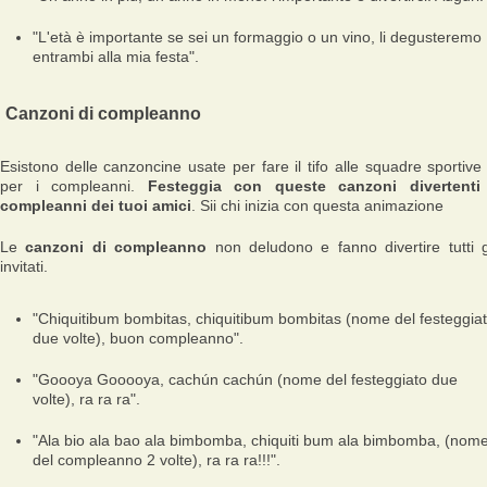
"L'età è importante se sei un formaggio o un vino, li degusteremo
entrambi alla mia festa".
Canzoni di compleanno
Esistono delle canzoncine usate per fare il tifo alle squadre sportive
per i compleanni.
Festeggia con queste canzoni divertenti
compleanni dei tuoi amici
. Sii chi inizia con questa animazione
Le
canzoni di compleanno
non deludono e fanno divertire tutti g
invitati.
"Chiquitibum bombitas, chiquitibum bombitas (nome del festeggia
due volte), buon compleanno".
"Goooya Gooooya, cachún cachún (nome del festeggiato due
volte), ra ra ra".
"Ala bio ala bao ala bimbomba, chiquiti bum ala bimbomba, (nom
del compleanno 2 volte), ra ra ra!!!".