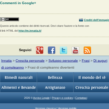
Commenti in Google+
Crediti dell'immagi
Questo articolo contiene dei diritti riservati. Devi citare l'autore e la fonte con
il link HTML del
http://m.innatia.it/
Seguici
Innatia
>
Crescita personale
>
Sviluppo personale
>
Frasi
>
Di auguri
di compleanno
> Frasi di compleanno divertenti
Rimedi naturali
Bellezza
Il mondo del tè
Alimenti e Bevande
Artigianato
Crescita personale
2026 ©
Avviso Legale
|
Privacy e cookies
|
Contattaci
Versione classica
| Versione mobile