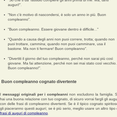
"So che ti da' fastidio compiere gli anni prima di me. Ma, tanti
auguri!".
"Non c'è motivo di nascondersi, è solo un anno in più. Buon
compleanno".
"Buon compleanno. Essere giovane dentro è difficile..."
"Quando a causa degli anni non puoi correre, trotta; quando non
puoi trottare, cammina; quando non puoi camminare, usa il
bastone. Ma non ti fermare! Buon compleanno".
"Divertiti il giorno del tuo compleanno, perché non sarai più così
giovane. Ma fai attenzione, perché non sei mai stato così vecchio.
Buon compleanno!".
Buon compleanno cognato divertente
I
messaggi originali per i compleanni
non escludono la famiglia. 
hai una buona relazione con tuo cognato, di sicuro vorrai fargli gli augu
con delle frasi di compleanno divertenti. Se è il tipico cognato spiritos
gli piaceranno questi auguri; se è più serio, meglio usare un altro tipo 
frasi di auguri di compleanno
.