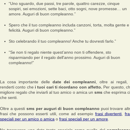
“Uno sguardo, due passi, tre parole, quattro carezze, cinque
sospiri, sei emozioni, sette baci, otto sogni, nove promesse… un
amore. Auguri di buon compleanno.”
Spero che il tuo compleanno includa canzoni, torta, molta gente e
felicità. Auguri di buon compleanno.”
Sto celebrando il tuo compleanno! Anche tu dovresti farlo.”
“Se non ti regalo niente quest’anno non ti offendere, sto
risparmiando per il regalo dell'anno prossimo. Auguri di buon
compleanno!”
La cosa importante delle
date dei compleanni
, oltre ai regali,
renderti conto che
i tuoi cari ti ricordano con affetto.
Per questo, c
migliore regalo che inviarli al tuo amico o amica un
sms
che esprima c
che senti.
Oltre a questi
sms per auguri di buon compleanno
puoi trovare alt
frasi che possono esserti utili, come ad esempio
frasi divertenti
,
fra
speciali per un amico o amica
o
frasi speciali per un amore
.