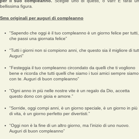
per il suo compleanno.
Sceglie uno di questi, o vari! E farai u
bellissima figura.
Sms originali per auguri di compleanno
“Sapendo che oggi è il tuo compleanno è un giorno felice per tutti,
che passi una giornata felice”
“Tutti i giorni non si compiono anni, che questo sia il migliore di tutt
Auguri”
“Festeggia il tuo compleanno circondato da quelli che ti vogliono
bene e ricorda che tutti quelli che siamo i tuoi amici sempre siamo
con te. Auguri di buon compleanno”
“Ogni anno in più nelle nostre vite è un regalo da Dio, accetta
questo dono con gioia e amore.”
“Sorride, oggi compi anni, è un giorno speciale, è un giorno in più
di vita, è un giorno perfetto per divertisti.”
“Oggi non è la fine di un altro giorno, ma l’inizio di uno nuovo.
Auguri di buon compleanno”