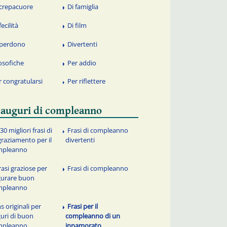
 crepacuore
Di famiglia
fecilità
Di film
 perdono
Divertenti
losofiche
Per addio
r congratularsi
Per riflettere
 auguri di compleanno
30 migliori frasi di
Frasi di compleanno
graziamento per il
divertenti
mpleanno
rasi graziose per
Frasi di compleanno
urare buon
mpleanno
s originali per
Frasi per il
uri di buon
compleanno di un
mpleanno
innamorato