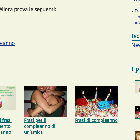
Allora prova le seguenti:
Fra
com
un’
Isc
pleanno
New
I p
 frasi
Frasi per il
Frasi di compleanno
mento
compleanno di
eanno
un’amica