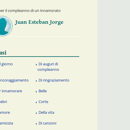
 per il compleanno di un innamorato
Juan Esteban Jorge
asi
l giorno
Di auguri di
compleanno
 incoraggiamento
Di ringraziamento
r innamorare
Belle
lebri
Corte
amore
Della vita
 amicizia
Di canzoni