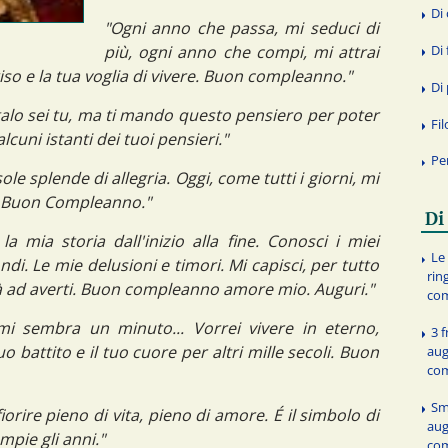
Di
"Ogni anno che passa, mi seduci di
Di 
più, ogni anno che compi, mi attrai
riso e la tua voglia di vivere. Buon compleanno."
Di
alo sei tu, ma ti mando questo pensiero per poter
Fi
lcuni istanti dei tuoi pensieri."
Pe
ole splende di allegria. Oggi, come tutti i giorni, mi
u. Buon Compleanno."
Di
a mia storia dall'inizio alla fine. Conosci i miei
Le 
ndi. Le mie delusioni e timori. Mi capisci, per tutto
rin
à ad averti. Buon compleanno amore mio. Auguri."
co
i sembra un minuto... Vorrei vivere in eterno,
3 f
tuo battito e il tuo cuore per altri mille secoli. Buon
aug
co
Sm
 a fiorire pieno di vita, pieno di amore. É il simbolo di
aug
pie gli anni."
co