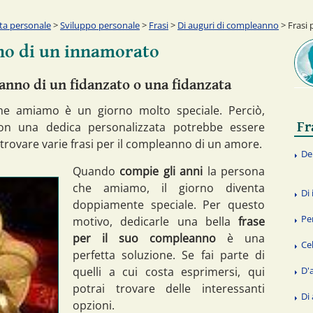
ita personale
>
Sviluppo personale
>
Frasi
>
Di auguri di compleanno
> Frasi
nno di un innamorato
anno di un fidanzato o una fidanzata
he amiamo è un giorno molto speciale. Perciò,
Fr
con una dedica personalizzata potrebbe essere
 trovare varie frasi per il compleanno di un amore.
De
Quando
compie gli anni
la persona
che amiamo, il giorno diventa
Di
doppiamente speciale. Per questo
Pe
motivo, dedicarle una bella
frase
per il suo compleanno
è una
Ce
perfetta soluzione. Se fai parte di
quelli a cui costa esprimersi, qui
D'
potrai trovare delle interessanti
Di
opzioni.