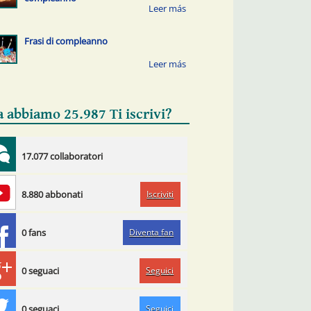
Frasi di compleanno
a abbiamo 25.987 Ti iscrivi?
17.077 collaboratori
Iscriviti
8.880 abbonati
Diventa fan
0 fans
Seguici
0 seguaci
Seguici
0 seguaci