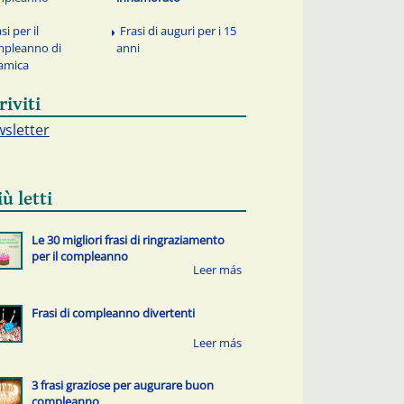
si per il
Frasi di auguri per i 15
pleanno di
anni
amica
riviti
sletter
iù letti
Le 30 migliori frasi di ringraziamento
per il compleanno
Frasi di compleanno divertenti
3 frasi graziose per augurare buon
compleanno