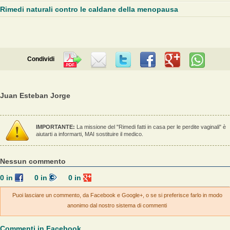
Rimedi naturali contro le caldane della menopausa
Condividi
Juan Esteban Jorge
IMPORTANTE:
La missione del "Rimedi fatti in casa per le perdite vaginali" è
aiutarti a informarti, MAI sostituire il medico.
Nessun commento
0
in
0
in
0
in
Puoi lasciare un commento, da Facebook e Google+, o se si preferisce farlo in modo
anonimo dal nostro sistema di commenti
Commenti in Facebook