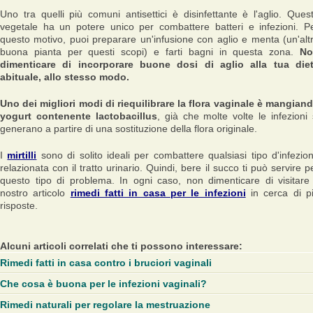
Uno tra quelli più comuni antisettici è disinfettante è l'aglio. Ques
vegetale ha un potere unico per combattere batteri e infezioni. P
questo motivo, puoi preparare un'infusione con aglio e menta (un'alt
buona pianta per questi scopi) e farti bagni in questa zona.
No
dimenticare di incorporare buone dosi di aglio alla tua die
abituale, allo stesso modo.
Uno dei migliori modi di riequilibrare la flora vaginale è mangian
yogurt contenente lactobacillus
, già che molte volte le infezioni 
generano a partire di una sostituzione della flora originale.
I
mirtilli
sono di solito ideali per combattere qualsiasi tipo d'infezio
relazionata con il tratto urinario. Quindi, bere il succo ti può servire p
questo tipo di problema. In ogni caso, non dimenticare di visitare 
nostro articolo
rimedi fatti in casa per le infezioni
in cerca di p
risposte.
Alcuni articoli correlati che ti possono interessare:
Rimedi fatti in casa contro i bruciori vaginali
Che cosa è buona per le infezioni vaginali?
Rimedi naturali per regolare la mestruazione