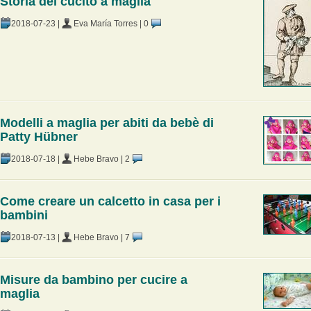
Storia del cucito a maglia
2018-07-23
|
Eva María Torres
|
0
Modelli a maglia per abiti da bebè di
Patty Hübner
2018-07-18
|
Hebe Bravo
|
2
Come creare un calcetto in casa per i
bambini
2018-07-13
|
Hebe Bravo
|
7
Misure da bambino per cucire a
maglia