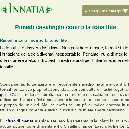
Rimedi casalinghi contro la tonsillite
Rimedi naturali contro la tonsillite
La tonsillite è davvero fastidiosa. Non puoi bere in pace, fa male tutto
l'irritazione della gola diventa insopportabile. Pertanto, nulla di meglio
che ricorrere a alcuni di questi rimedi naturali per l'infiammazione dell
tonsille.
Storicamente, lo
zenzero
è un eccellente
rimedio naturale contro 
tonsillite
. Le sue proprietà sono ideali per combattere i fastidi legati al
gola
. C'è chi preferisce direttamente morderne o succhiarne un pezzo 
radice per blandire l'infiammazione alle tonsille, anche se il sapore n
è proprio dei migliori. Ma, se preferisci, un pò di radice grattata in 
infuso di acqua bollente e alcuni cucchiaini di
miele
andrà benissimo.
L'
infuso di
menta
e
anice stellato
è altrettanto utile. Metti in un litro 
acqua alcune foglie di menta e 4 o 5 stelle di anice. Lascia bollire per 