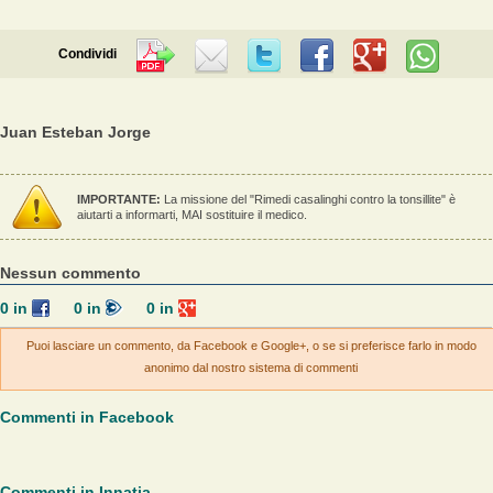
Condividi
Juan Esteban Jorge
IMPORTANTE:
La missione del "Rimedi casalinghi contro la tonsillite" è
aiutarti a informarti, MAI sostituire il medico.
Nessun commento
0
in
0
in
0
in
Puoi lasciare un commento, da Facebook e Google+, o se si preferisce farlo in modo
anonimo dal nostro sistema di commenti
Commenti in Facebook
Commenti in Innatia