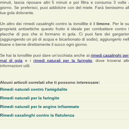
minuti, lascia riposare altri 5 minuti e poi filtra e consuma 3 volte 
giorno. Se preferisci, puoi addolcire con del miele. Farà benissimo al
tua gola dolorante.
Un altro dei rimedi casalinghi contro la tonsillite è il
limone
. Per le s
proprietà antisettiche questo frutto è ideale per combattere contro 
placche di pus che si formano in gola. Ci puoi fare dei gargaris
(aggiungendo un pò di acqua e bicarbonato di sodio), aggiungerlo nel
tisane o berne direttamente il succo ogni giorno.
Se hai la tonsillite puoi dare un'occhiata anche ai
rimedi casalinghi per 
mal di gola
e i
rimedi naturali per la faringite
, dove troverai alt
informazioni utili.
Alcuni articoli correlati che ti possono interessare:
Rimedi naturali contro l'amigdalite
Rimedi naturali per la faringite
Rimedi naturali per le angine infiammate
Rimedi casalinghi contro la flatulenza