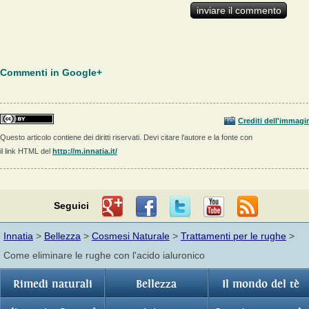
Commenti in Google+
Crediti dell'immagi
Questo articolo contiene dei diritti riservati. Devi citare l'autore e la fonte con
il link HTML del
http://m.innatia.it/
Seguici
Innatia
>
Bellezza
>
Cosmesi Naturale
>
Trattamenti per le rughe
>
Come eliminare le rughe con l'acido ialuronico
Rimedi naturali
Bellezza
Il mondo del tè