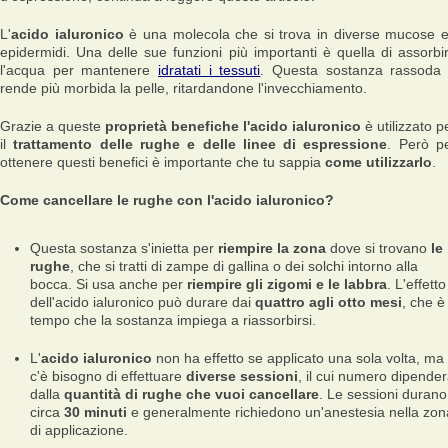
L'
acido ialuronico
è una molecola che si trova in diverse mucose 
epidermidi. Una delle sue funzioni più importanti è quella di assorbi
l'acqua per mantenere
idratati i tessuti
. Questa sostanza rassoda
rende più morbida la pelle, ritardandone l'invecchiamento.
Grazie a queste
proprietà benefiche l'acido ialuronico
è utilizzato p
il
trattamento delle rughe e delle linee di espressione
. Però p
ottenere questi benefici è importante che tu sappia
come utilizzarlo
.
Come cancellare le rughe con l'acido ialuronico?
Questa sostanza s'inietta per
riempire la zona
dove si trovano
le
rughe
, che si tratti di zampe di gallina o dei solchi intorno alla
bocca. Si usa anche per
riempire gli zigomi e le labbra
. L'effetto
dell'acido ialuronico può durare dai
quattro agli otto mesi
, che è 
tempo che la sostanza impiega a riassorbirsi.
L'
acido ialuronico
non ha effetto se applicato una sola volta, ma
c'è bisogno di effettuare
diverse sessioni
, il cui numero dipende
dalla
quantità di rughe che vuoi cancellare
. Le sessioni durano
circa
30 minuti
e generalmente richiedono un'anestesia nella zon
di applicazione.