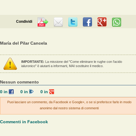
Condividi
María del Pilar Cancela
IMPORTANTE:
La missione del "Come eliminare le rughe con l'acido
ialuronico" è aiutarti a informarti, MAI sostituire il medico.
Nessun commento
0
in
0
in
0
in
Puoi lasciare un commento, da Facebook e Google+, o se si preferisce farlo in modo
anonimo dal nostro sistema di commenti
Commenti in Facebook