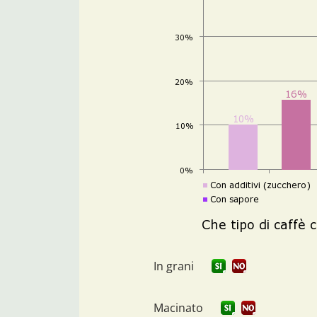
In grani
Macinato