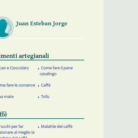
Juan Esteban Jorge
imenti artegianali
cao e Cioccolato
Come fare il pane
casalingo
me fare le conserve
Caffè
ba mate
Tofu
ffè
rucchi per far
Malattie del caffè
zionare al meglio la
china del caffè