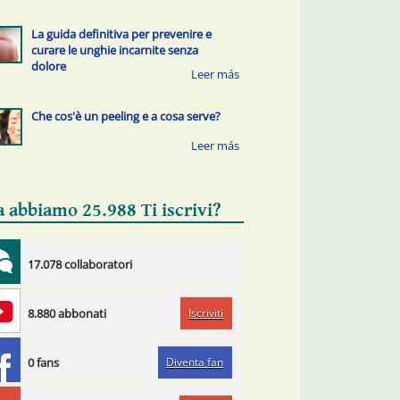
La guida definitiva per prevenire e
curare le unghie incarnite senza
dolore
Che cos'è un peeling e a cosa serve?
a abbiamo 25.988 Ti iscrivi?
17.078 collaboratori
Iscriviti
8.880 abbonati
Diventa fan
0 fans