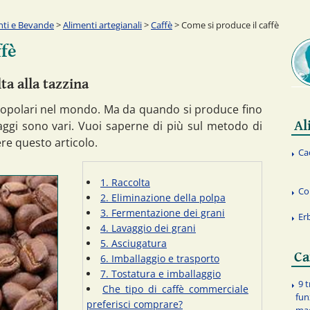
nti e Bevande
>
Alimenti artegianali
>
Caffè
> Come si produce il caffè
ffè
ta alla tazzina
ù popolari nel mondo. Ma da quando si produce fino
Al
saggi sono vari. Vuoi saperne di più sul metodo di
re questo articolo.
Ca
1. Raccolta
Co
2. Eliminazione della polpa
3. Fermentazione dei grani
Er
4. Lavaggio dei grani
5. Asciugatura
Ca
6. Imballaggio e trasporto
7. Tostatura e imballaggio
9 t
Che tipo di caffè commerciale
fun
preferisci comprare?
mac