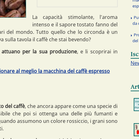
esp
La capacità stimolante, l'aroma
Pu
da 
intenso e il sapore tostato fanno del
lari del mondo. Tutto quello che lo circonda è un
Pr
 sulla tavola il caffè che stai bevendo?
del
i attuano per la sua produzione
, e li scoprirai in
Isc
New
zionare al meglio la macchina del caffè espresso
Art
tto del caffè
, che ancora appare come una specie di
ibile che poi si ottenga una delle più fumanti e
quando assumono un colore rossiccio, i grani sono
i.