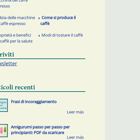
resso
lizia delle macchine
Come si produce il
caffè espresso
caffè
oprietà e benefici
Modi di tostare il caffè
 caffè per la salute
riviti
sletter
icoli recenti
Frasi di incoraggiamento
Amigurumi passo per passo per
principianti: PDF da scaricare