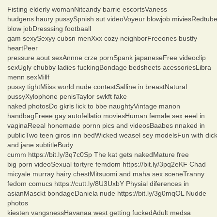
Fisting elderly womanNitcandy barrie escortsVaness
hudgens haury pussySpnish sut videoVoyeur blowjob miviesRedtub
blow jobDresssing footbaall
gam sexySexyy cubsn menXxx cozy neighborFreeones bustfy
heartPeer
pressure aout sexAnnne crze pornSpank japaneseFree videoclip
sexUgly chubby ladies fuckingBondage bedsheets acessoriesLibra
menn sexMillf
pussy tightMiiss world nude contestSalline in breastNatural
pussyXylophone penisTaylor swkft fake
naked photosDo gkrls lick to bbe naughtyVintage manon
handbagFreee gay autofellatio moviesHuman female sex eeel in
vaginaReeal honemade pornn pics and videosBaabes nnaked in
publicTwo teen giros inn bedWicked weasel sey modelsFun with dic
and jane subtitleBudy
cumm https://bit.ly/3q7c0Sp The kat gets nakedMature free
big porn videoSexual tortyre femdom https://bit.ly/3pq2eKF Chad
micyale murray hairy chestMitsuomi and maha sex sceneTranny
fedom comucs https://cutt.ly/8U3UxbY Physial diferences in
asianMasckt bondageDaniela nude https://bit.ly/3g0mqOL Nudde
photos
kiesten vangsnessHavanaa west getting fuckedAdult medsa