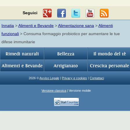
Seguici
Innatia
>
Alimenti e Bevande
>
Alimentazione sana
>
Alimenti
funzionali
> Consuma formaggio probiotico per aumentare le tue
difese immunitarie
Rimedi naturali
Bellezza
Il mondo del tè
Alimenti e Bevande
Artigianato
Crescita personale
2026 ©
Avviso Legale
|
Privacy e cookies
|
Contattaci
Versione classica
| Versione mobile