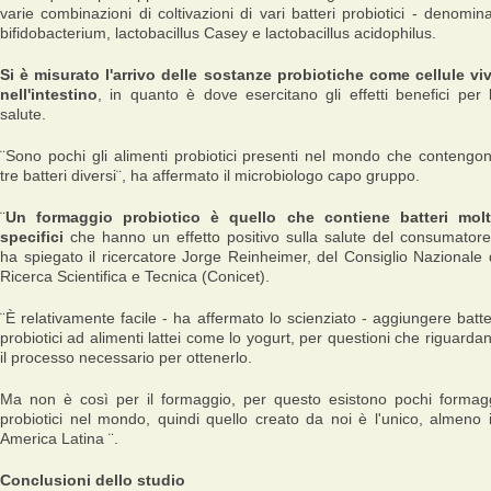
varie combinazioni di coltivazioni di vari batteri probiotici - denomina
bifidobacterium, lactobacillus Casey e lactobacillus acidophilus.
Si è misurato l'arrivo delle sostanze probiotiche come cellule vi
nell'intestino
, in quanto è dove esercitano gli effetti benefici per 
salute.
¨
Sono pochi gli alimenti probiotici presenti nel mondo che contengo
tre batteri diversi
¨, ha affermato il microbiologo capo gruppo.
¨
Un formaggio probiotico è quello che contiene batteri mol
specifici
che hanno un effetto positivo sulla salute del consumatore
ha spiegato il ricercatore Jorge Reinheimer, del Consiglio Nazionale 
Ricerca Scientifica e Tecnica (Conicet).
¨
È relativamente facile - ha affermato lo scienziato - aggiungere batte
probiotici ad alimenti lattei come lo yogurt, per questioni che riguarda
il processo necessario per ottenerlo.
Ma non è così per il formaggio, per questo esistono pochi formag
probiotici nel mondo, quindi quello creato da noi è l'unico, almeno 
America Latina
¨.
Conclusioni dello studio