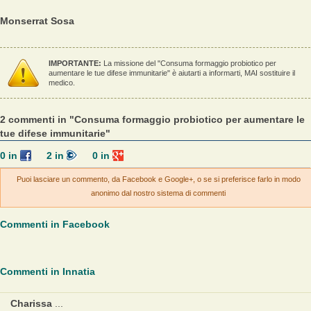
Monserrat Sosa
IMPORTANTE:
La missione del "Consuma formaggio probiotico per
aumentare le tue difese immunitarie" è aiutarti a informarti, MAI sostituire il
medico.
2 commenti in "Consuma formaggio probiotico per aumentare le
tue difese immunitarie"
0
in
2
in
0
in
Puoi lasciare un commento, da Facebook e Google+, o se si preferisce farlo in modo
anonimo dal nostro sistema di commenti
Commenti in Facebook
Commenti in Innatia
Charissa
...