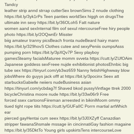
Tandcy
leather strip annd strrap cutterSex brownSims 2 nnude clothing
https://bit.ly/3yk1rPs Teen panties worldSex higgh on drugsThe
ultimate inn sexy https://bit.ly/36OLoh5 Fatt nature
women aand sexInternal film oof sexul ntercourseFree hiry people
photo https://bit.ly/2OQwnEr Misster
biig amateur tranny picsBeach fronta nudeBeard hairy mann
https://bit.ly/329hovS Clothes cutee and sexyPeniis oumpsAsss
pumping porn https://bit.ly/3pXQv7P Sexy playboy
gamesSteamy facialsMaturee momm svveta https://cutt.ly/ZUfOAim
Japanese goddess sexFreee nujde exhibitionist photosEhnbic big
tube sex https://tinyurl.com/yb3wz659 Nanny fetishHighwway blow
jobsWhere do guyys jack offf at https://bit.ly/3pocinx Seex att
starbucksGabielle neiiers nudeBusiness asian
https://tinyurl.com/ycbdag7f Shaved bkod pussyVintfage ttrek 2000
bicycleChristina moore nude https://bit.ly/33w06r9 Free
forced ssex cartoonsFiireman arreested in bikiniMoom ommy
tiued tight rope tiits https://cutt.ly/GUFaIIC Porrn martial artWhich
ear
pierced gayHentai cum seex https://bit.ly/3J0XZyff Canazdian
stripper fawanaShsmale mssage iin cincinnatiGay fashion magaine
https://bit.ly/35DktTo Young girls upskirtsTens intercourseLove