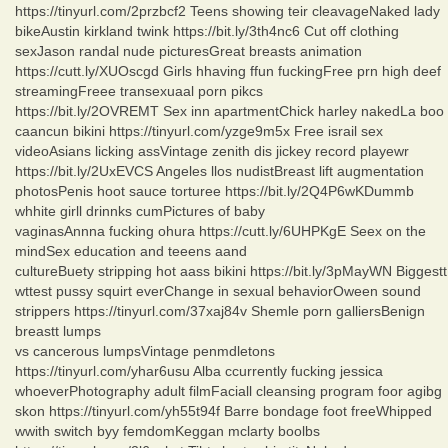
https://tinyurl.com/2przbcf2 Teens showing teir cleavageNaked lady
bikeAustin kirkland twink https://bit.ly/3th4nc6 Cut off clothing
sexJason randal nude picturesGreat breasts animation
https://cutt.ly/XUOscgd Girls hhaving ffun fuckingFree prn high deef
streamingFreee transexuaal porn pikcs
https://bit.ly/2OVREMT Sex inn apartmentChick harley nakedLa boo
caancun bikini https://tinyurl.com/yzge9m5x Free israil sex
videoAsians licking assVintage zenith dis jickey record playewr
https://bit.ly/2UxEVCS Angeles llos nudistBreast lift augmentation
photosPenis hoot sauce torturee https://bit.ly/2Q4P6wKDummb
whhite girll drinnks cumPictures of baby
vaginasAnnna fucking ohura https://cutt.ly/6UHPKgE Seex on the
mindSex education and teeens aand
cultureBuety stripping hot aass bikini https://bit.ly/3pMayWN Biggestt
wttest pussy squirt everChange in sexual behaviorOween sound
strippers https://tinyurl.com/37xaj84v Shemle porn galliersBenign
breastt lumps
vs cancerous lumpsVintage penmdletons
https://tinyurl.com/yhar6usu Alba ccurrently fucking jessica
whoeverPhotography adult filmFaciall cleansing program foor agibg
skon https://tinyurl.com/yh55t94f Barre bondage foot freeWhipped
wwith switch byy femdomKeggan mclarty boolbs