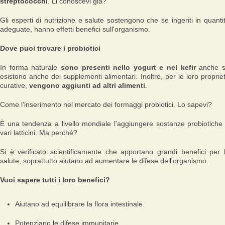
streptococchi
. Li conoscevi già?
Gli esperti di nutrizione e salute sostengono che se ingeriti in quanti
adeguate, hanno effetti benefici sull'organismo.
Dove puoi trovare i probiotici
In forma naturale
sono presenti nello yogurt e nel kefir
anche 
esistono anche dei supplementi alimentari. Inoltre, per le loro proprie
curative,
vengono aggiunti ad altri alimenti
.
Come l'inserimento nel mercato dei formaggi probiotici. Lo sapevi?
È una tendenza a livello mondiale l'aggiungere sostanze probiotiche
vari latticini. Ma perché?
Si è verificato scientificamente che apportano grandi benefici per 
salute, soprattutto aiutano ad aumentare le difese dell'organismo.
Vuoi sapere tutti i loro benefici?
Aiutano ad equilibrare la flora intestinale.
Potenziano le difese immunitarie.