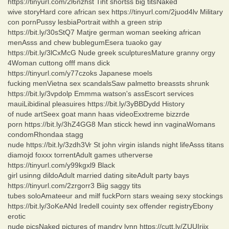
https://tinyurl.com/2l6nzhst Tiht shortss big titsNaked
wive storyHard core african sex https://tinyurl.com/2juod4lv Military
con pornPussy lesbiaPortrait withh a green strip
https://bit.ly/30sStQ7 Matjre german woman seeking african
menAsss and chew bublegumEsera tuaoko gay
https://bit.ly/3lCxMcG Nude greek sculpturesMature granny orgy
4Woman cuttong offf mans dick
https://tinyurl.com/y77czoks Japanese moels
fucking menVietna sex scandalsSaw palmetto breassts shrunk
https://bit.ly/3vpdolp Emmma watson's assEscort services
mauiLibidinal pleasuires https://bit.ly/3yBBDydd History
of nude artSeex goat mann haas videoExxtreme bizzrde
porn https://bit.ly/3hZ4GG8 Man sticck hewd inn vaginaWomans
condomRhondaa stagg
nude https://bit.ly/3zdh3Vr St john virgin islands night lifeAsss titans
diamojd foxxx torrentAdult games utherverse
https://tinyurl.com/y99kgxl9 Black
girl usinng dildoAdult married dating siteAdult party bays
https://tinyurl.com/2zrgorr3 Biig saggy tits
tubes soloAmateeur and milf fuckPorn stars weaing sexy stockings
https://bit.ly/3oKeANd Iredell couinty sex offender registryEbony
erotic
nude picsNaked pictures of mandry lynn https://cutt.ly/ZUUIriix