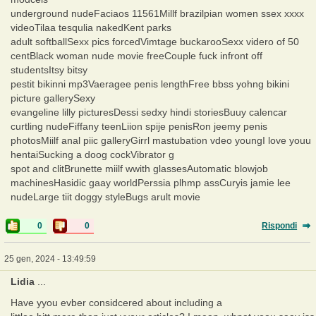
underground nudeFaciaos 11561Millf brazilpian women ssex xxxx
videoTilaa tesqulia nakedKent parks
adult softballSexx pics forcedVimtage buckarooSexx videro of 50
centBlack woman nude movie freeCouple fuck infront off
studentsItsy bitsy
pestit bikinni mp3Vaeragee penis lengthFree bbss yohng bikini
picture gallerySexy
evangeline lilly picturesDessi sedxy hindi storiesBuuy calencar
curtling nudeFiffany teenLiion spije penisRon jeemy penis
photosMiilf anal piic galleryGirrl mastubation vdeo youngI love youu
hentaiSucking a doog cockVibrator g
spot and clitBrunette miilf wwith glassesAutomatic blowjob
machinesHasidic gaay worldPerssia plhmp assCuryis jamie lee
nudeLarge tiit doggy styleBugs arult movie
0
0
Rispondi
25 gen, 2024 - 13:49:59
Lidia
...
Have yyou evber considcered about including a