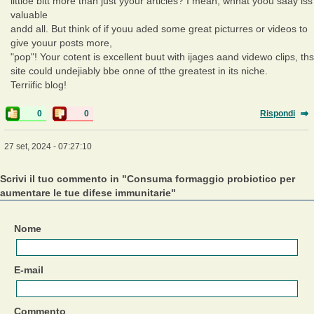
littloe bitt more than just yyour articles? I mean, whnat yoou saay iss
valuable
andd all. But think of if youu aded some great picturres or videos to
give youur posts more,
"pop"! Your cotent is excellent buut with ijages aand videwo clips, ths
site could undejiably bbe onne of tthe greatest in its niche.
Terriific blog!
0
0
Rispondi
27 set, 2024 - 07:27:10
Scrivi il tuo commento in "Consuma formaggio probiotico per
aumentare le tue difese immunitarie"
Nome
E-mail
Commento