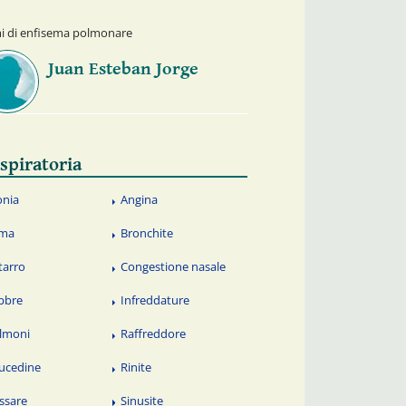
omi di enfisema polmonare
Juan Esteban Jorge
spiratoria
onia
Angina
ma
Bronchite
tarro
Congestione nasale
bbre
Infreddature
lmoni
Raffreddore
ucedine
Rinite
ssare
Sinusite