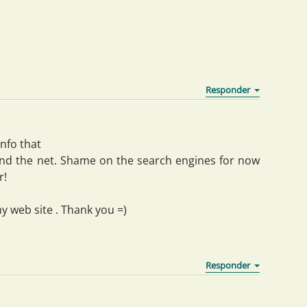
 info that
nd the net. Shame on the search engines for now
r!
 web site . Thank you =)