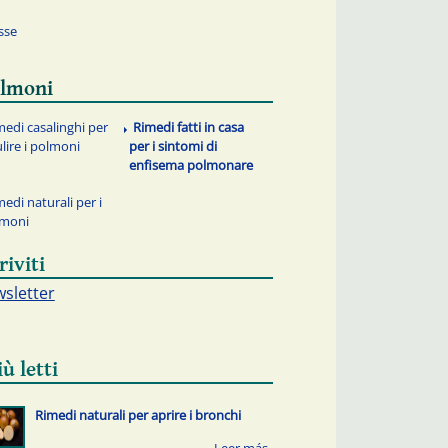
sse
lmoni
medi casalinghi per
Rimedi fatti in casa
ulire i polmoni
per i sintomi di
enfisema polmonare
medi naturali per i
lmoni
riviti
sletter
iù letti
Rimedi naturali per aprire i bronchi