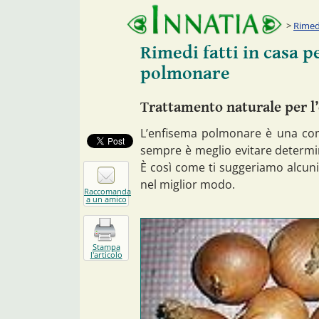
Rimedi
Rimedi fatti in casa p
polmonare
Trattamento naturale per 
L’enfisema polmonare è una comp
sempre è meglio evitare determina
È così come ti suggeriamo alcuni 
nel miglior modo.
Raccomanda
a un amico
Stampa
l'articolo