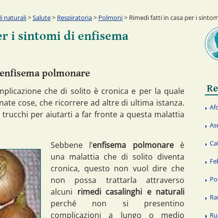
 naturali
>
Salute
>
Respiratoria
>
Polmoni
> Rimedi fatti in casa per i sint
er i sintomi di enfisema
l’enfisema polmonare
Re
licazione che di solito è cronica e per la quale
te cose, che ricorrere ad altre di ultima istanza.
Af
trucchi per aiutarti a far fronte a questa malattia
As
Ca
Sebbene l’
enfisema polmonare
è
una malattia che di solito diventa
Fe
cronica, questo non vuol dire che
non possa trattarla attraverso
Po
alcuni
rimedi casalinghi e naturali
Ra
perché non si presentino
complicazioni a lungo o medio
Ru