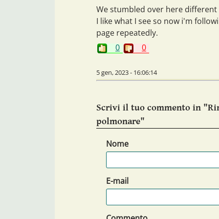
We stumbled over here different 
I like what I see so now i'm follo
page repeatedly.
0
0
5 gen, 2023 - 16:06:14
Scrivi il tuo commento in "Rim
polmonare"
Nome
E-mail
Commento