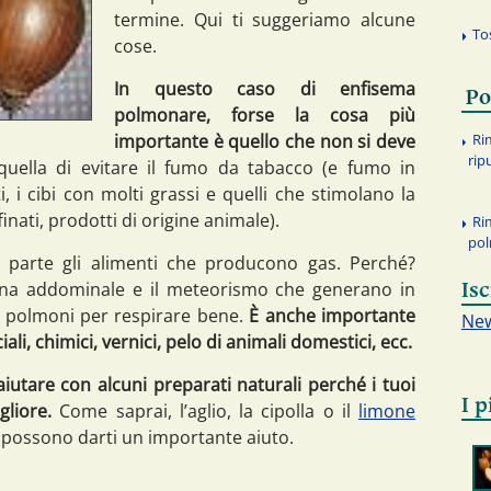
termine. Qui ti suggeriamo alcune
To
cose.
In questo caso di enfisema
Po
polmonare, forse la cosa più
importante è quello che non si deve
Ri
rip
uella di evitare il fumo da tabacco (e fumo in
ti, i cibi con molti grassi e quelli che stimolano la
nati, prodotti di origine animale).
Ri
po
n parte gli alimenti che producono gas. Perché?
ona addominale e il meteorismo che generano in
Isc
i polmoni per respirare bene.
È anche importante
New
ali, chimici, vernici, pelo di animali domestici, ecc.
utare con alcuni preparati naturali perché i tuoi
I p
liore.
Come saprai, l’aglio, la cipolla o il
limone
 possono darti un importante aiuto.