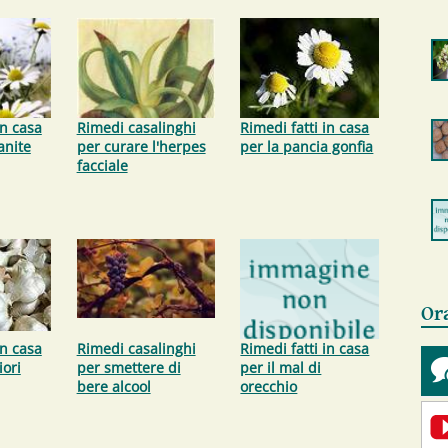
in casa
Rimedi casalinghi
Rimedi fatti in casa
anite
per curare l'herpes
per la pancia gonfia
facciale
Or
in casa
Rimedi casalinghi
Rimedi fatti in casa
iori
per smettere di
per il mal di
bere alcool
orecchio