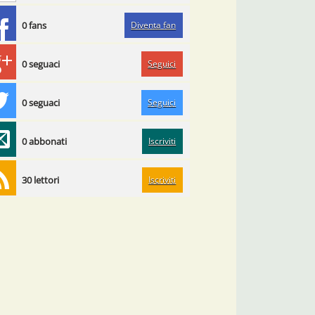
Diventa fan
0 fans
Seguici
0 seguaci
Seguici
0 seguaci
Iscriviti
0 abbonati
Iscriviti
30 lettori