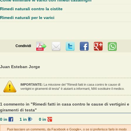
Come eliminare le varici con rimedi casalinghi
Rimedi naturali contro la cistite
Rimedi naturali per le varici
Condividi
Juan Esteban Jorge
IMPORTANTE:
La missione del "Rimedi fatti in casa contro le cause di
vertigini e giramenti di testa" è aiutarti a informarti, MAI sostituire il medico.
1 commento in "Rimedi fatti in casa contro le cause di vertigini e
giramenti di testa"
0
in
1
in
0
in
Puoi lasciare un commento, da Facebook e Google+, o se si preferisce farlo in modo