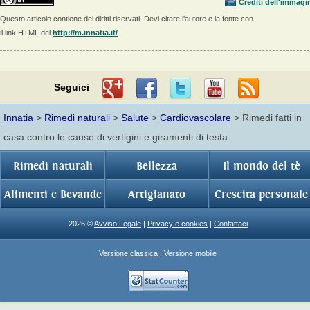
Crediti dell'immagi
Questo articolo contiene dei diritti riservati. Devi citare l'autore e la fonte con
il link HTML del
http://m.innatia.it/
Seguici
Innatia
>
Rimedi naturali
>
Salute
>
Cardiovascolare
> Rimedi fatti in
casa contro le cause di vertigini e giramenti di testa
Rimedi naturali
Bellezza
Il mondo del tè
Alimenti e Bevande
Artigianato
Crescita personale
2026 ©
Avviso Legale
|
Privacy e cookies
|
Contattaci
Versione classica
| Versione mobile