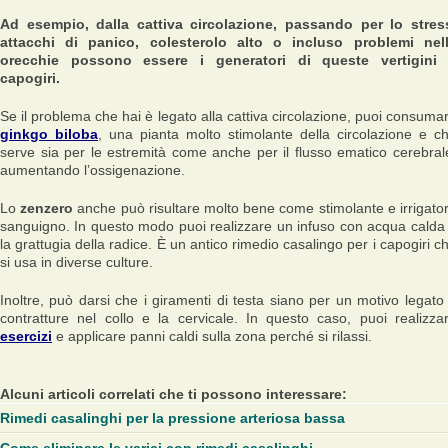
Ad esempio, dalla cattiva circolazione, passando per lo stres
attacchi di panico, colesterolo alto o incluso problemi nel
orecchie possono essere i generatori di queste vertigini
capogiri.
Se il problema che hai è legato alla cattiva circolazione, puoi consuma
ginkgo biloba
, una pianta molto stimolante della circolazione e c
serve sia per le estremità come anche per il flusso ematico cerebral
aumentando l’ossigenazione.
Lo
zenzero
anche può risultare molto bene come stimolante e irrigato
sanguigno. In questo modo puoi realizzare un infuso con acqua calda
la grattugia della radice. È un antico rimedio casalingo per i capogiri c
si usa in diverse culture.
Inoltre, può darsi che i giramenti di testa siano per un motivo legato
contratture nel collo e la cervicale. In questo caso, puoi realizza
esercizi
e applicare panni caldi sulla zona perché si rilassi.
Alcuni articoli correlati che ti possono interessare:
Rimedi casalinghi per la pressione arteriosa bassa