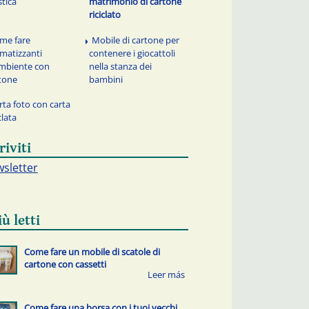
stica
matrimonio di cartone
riciclato
me fare
Mobile di cartone per
matizzanti
contenere i giocattoli
mbiente con
nella stanza dei
tone
bambini
rta foto con carta
clata
riviti
sletter
iù letti
Come fare un mobile di scatole di
cartone con cassetti
Come fare una borsa con i tuoi vecchi