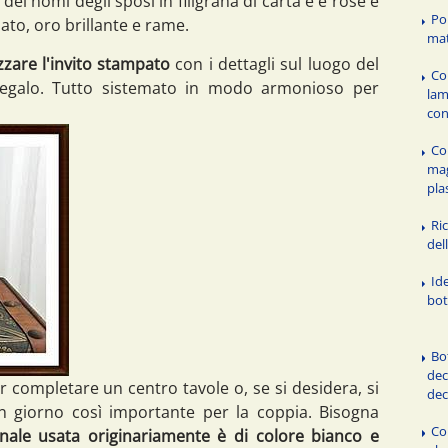
dei nomi degli sposi in filigrana di carta e e rose e
Po
lato, oro brillante e rame.
mat
zare l'invito stampato
con i dettagli sul luogo del
Co
 regalo. Tutto sistemato in modo armonioso per
lam
con
Co
mag
pla
Ric
del
Id
bot
Bot
dec
r completare un centro tavole o, se si desidera, si
de
n giorno così importante per la coppia. Bisogna
Co
ianale usata originariamente è di colore bianco e