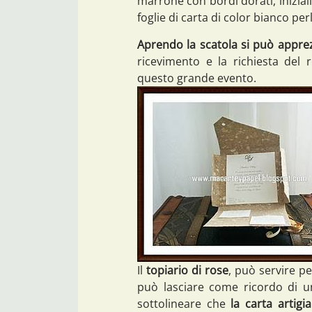
marrone con bordi dorati, iniziali 
foglie di carta di color bianco per
Aprendo la scatola si può apprez
ricevimento e la richiesta del
questo grande evento.
Il
topiario di rose
, può servire pe
può lasciare come ricordo di u
sottolineare che
la carta artig