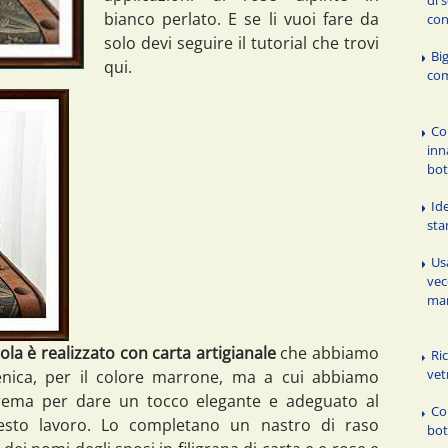
bianco perlato. E se li vuoi fare da
con
solo devi seguire il tutorial che trovi
Big
qui.
com
Co
inn
bot
Id
st
Usa
vec
man
ola è realizzato con carta artigianale
che abbiamo
Ric
vet
ienica, per il colore marrone, ma a cui abbiamo
crema per dare un tocco elegante e adeguato al
Co
sto lavoro. Lo completano un nastro di raso
bot