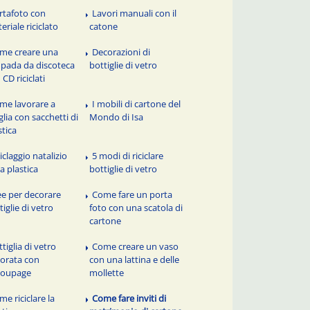
rtafoto con
Lavori manuali con il
eriale riciclato
catone
me creare una
Decorazioni di
pada da discoteca
bottiglie di vetro
 CD riciclati
me lavorare a
I mobili di cartone del
lia con sacchetti di
Mondo di Isa
stica
iclaggio natalizio
5 modi di riciclare
la plastica
bottiglie di vetro
ee per decorare
Come fare un porta
tiglie di vetro
foto con una scatola di
cartone
tiglia di vetro
Come creare un vaso
orata con
con una lattina e delle
coupage
mollette
me riciclare la
Come fare inviti di