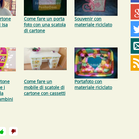
artone
Come fare un porta
Souvenir con
 Isa
foto con una scatola
materiale riciclato
di cartone
rtone
Come fare un
Portafoto con
e i
mobile di scatole di
materiale riciclato
la
cartone con cassetti
ambini