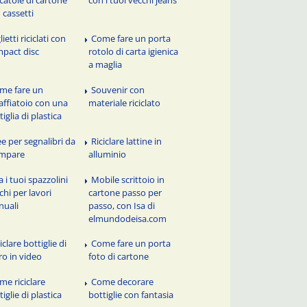
 cassetti
lietti riciclati con
Come fare un porta
pact disc
rotolo di carta igienica
a maglia
me fare un
Souvenir con
affiatoio con una
materiale riciclato
tiglia di plastica
ee per segnalibri da
Riciclare lattine in
ampare
alluminio
 i tuoi spazzolini
Mobile scrittoio in
chi per lavori
cartone passo per
uali
passo, con Isa di
elmundodeisa.com
iclare bottiglie di
Come fare un porta
ro in video
foto di cartone
me riciclare
Come decorare
tiglie di plastica
bottiglie con fantasia