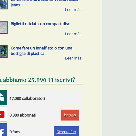
jeans
Biglietti riciclati con compact disc
Come fare un innaffiatoio con una
bottiglia di plastica
a abbiamo 25.990 Ti iscrivi?
17.080 collaboratori
Iscriviti
8.880 abbonati
Diventa fan
0 fans