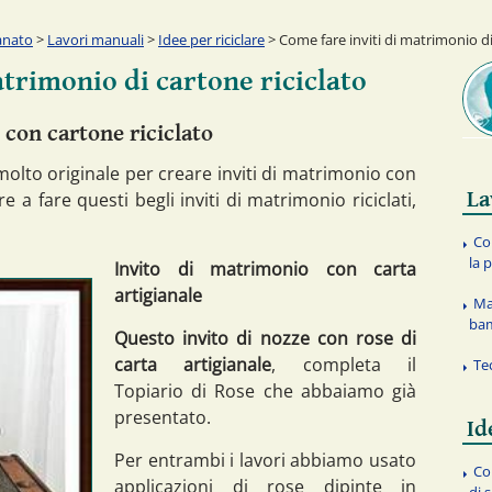
anato
>
Lavori manuali
>
Idee per riciclare
> Come fare inviti di matrimonio di
atrimonio di cartone riciclato
 con cartone riciclato
molto originale per creare inviti di matrimonio con
La
e a fare questi begli inviti di matrimonio riciclati,
Co
la 
Invito di matrimonio con carta
artigianale
Ma
ba
Questo invito di nozze con rose di
carta artigianale
, completa il
Te
Topiario di Rose che abbaiamo già
presentato.
Id
Per entrambi i lavori abbiamo usato
Co
applicazioni di rose dipinte in
di 