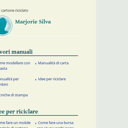
 cartone riciclato
Marjorie Silva
vori manuali
me modellare con
Manualità di carta
pasta
nualità per
Idee per riciclare
mbini
cniche di stampa
ee per riciclare
me fare un mobile
Come fare una borsa
scatole di cartone
con i tuoi vecchi jeans