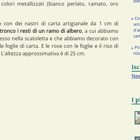
pla
olori metallizzati (bianco perlato, ramato, oro
Co
 con dei nastri di carta artigianale da 1 cm di
aro
d'a
onco i resti di un ramo di albero
, a cui abbiamo
car
sso nella scatoletta e che abbiamo decorato con
 foglie di carta. E le rose con le foglie e il riso di
Po
 L'altezza approssimativa è di 25 cm.
rici
Isc
New
I p