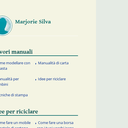
Marjorie Silva
vori manuali
me modellare con
Manualità di carta
pasta
nualità per
Idee per riciclare
mbini
cniche di stampa
ee per riciclare
me fare un mobile
Come fare una borsa
scatole di cartone
con i tuoi vecchi jeans