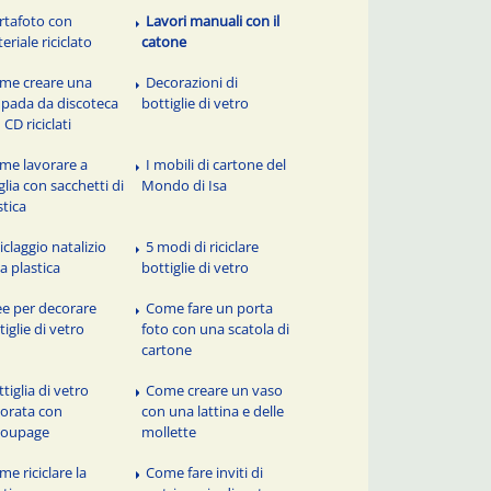
rtafoto con
Lavori manuali con il
eriale riciclato
catone
me creare una
Decorazioni di
pada da discoteca
bottiglie di vetro
 CD riciclati
me lavorare a
I mobili di cartone del
lia con sacchetti di
Mondo di Isa
stica
iclaggio natalizio
5 modi di riciclare
la plastica
bottiglie di vetro
ee per decorare
Come fare un porta
tiglie di vetro
foto con una scatola di
cartone
tiglia di vetro
Come creare un vaso
orata con
con una lattina e delle
coupage
mollette
me riciclare la
Come fare inviti di