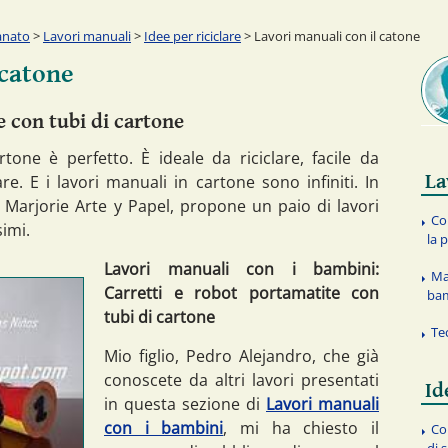
anato
>
Lavori manuali
>
Idee per riciclare
> Lavori manuali con il catone
 catone
e con tubi di cartone
rtone è perfetto. È ideale da riciclare, facile da
La
. E i lavori manuali in cartone sono infiniti. In
i Marjorie Arte y Papel, propone un paio di lavori
Co
simi.
la 
Lavori manuali con i bambini
:
Ma
Carretti e robot portamatite con
ba
tubi di cartone
Te
Mio figlio, Pedro Alejandro, che già
conoscete da altri lavori presentati
Id
in questa sezione di
Lavori manuali
con i bambini
, mi ha chiesto il
Co
di 