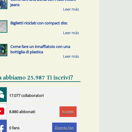
jeans
Biglietti riciclati con compact disc
Come fare un innaffiatoio con una
bottiglia di plastica
a abbiamo 25.987 Ti iscrivi?
17.077 collaboratori
Iscriviti
8.880 abbonati
Diventa fan
0 fans