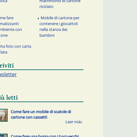
stica
matrimonio di cartone
riciclato
me fare
Mobile di cartone per
matizzanti
contenere i giocattoli
mbiente con
nella stanza dei
tone
bambini
rta foto con carta
clata
riviti
sletter
iù letti
Come fare un mobile di scatole di
cartone con cassetti
Come fare una borsa con i tuoi vecchi