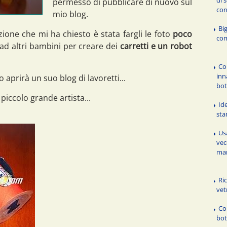
permesso di pubblicare di nuovo sul
con
mio blog.
Big
zione che mi ha chiesto è stata fargli le foto
poco
com
 ad altri bambini per creare dei
carretti e un robot
Co
inn
aprirà un suo blog di lavoretti...
bot
iccolo grande artista...
Id
st
Usa
vec
man
Ric
vet
Co
bot