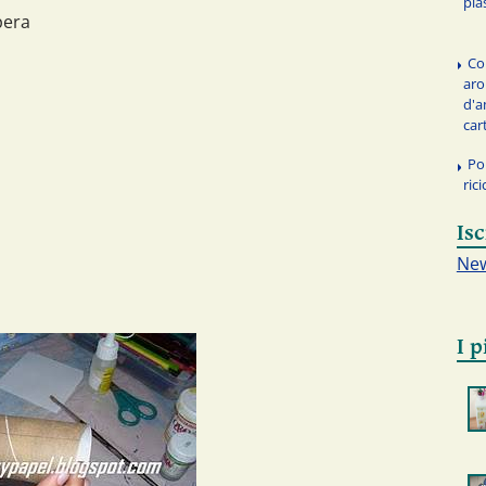
pla
pera
Co
aro
d'a
car
Po
rici
Isc
New
I p