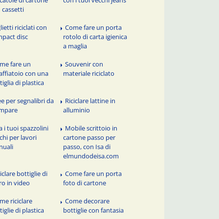
 cassetti
lietti riciclati con
Come fare un porta
pact disc
rotolo di carta igienica
a maglia
me fare un
Souvenir con
affiatoio con una
materiale riciclato
tiglia di plastica
ee per segnalibri da
Riciclare lattine in
ampare
alluminio
 i tuoi spazzolini
Mobile scrittoio in
chi per lavori
cartone passo per
uali
passo, con Isa di
elmundodeisa.com
iclare bottiglie di
Come fare un porta
ro in video
foto di cartone
me riciclare
Come decorare
tiglie di plastica
bottiglie con fantasia