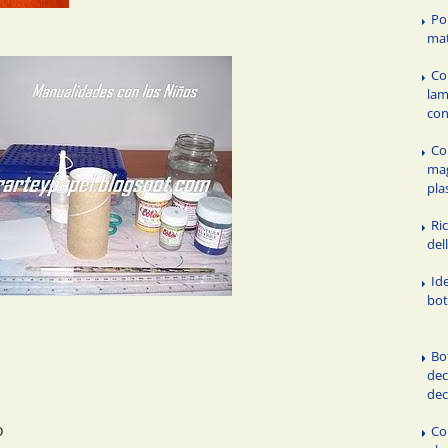
Po
mat
Co
lam
con
Co
mag
pla
Ric
del
Id
bot
Bot
dec
de
o
Co