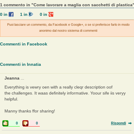
1 commento in "Come lavorare a maglia con sacchetti di plastica
0
in
1
in
0
in
Puoi lasciare un commento, da Facebook e Google+, o se si preferisce farlo in modo
anonimo dal nostro sistema di commenti
Commenti in Facebook
Commenti in Innatia
Jeanna
...
Everything is vewry oen with a really cleqr description oof
the challenges. It waas definitely informative. Yoour sife iis veryy
helpful.
Manny thanks ffor sharing!
0
0
Rispondi